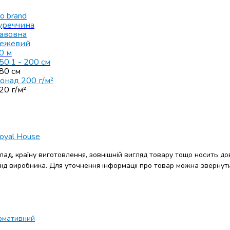
o brand
уреччина
авовна
ежевий
0 м
50.1 - 200 см
80 см
онад 200 г/м²
20 г/м²
oyal House
клад, країну виготовлення, зовнішній вигляд товару тощо носить до
 від виробника. Для уточнення інформації про товар можна звернут
рмативний