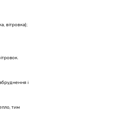
а, вітровка);
ітровок.
забруднення і
епло, тим