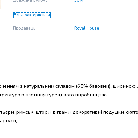
Довжина рулону
30 м
Всі характеристики
Продавець
Royal House
оченням з натуральним складом (65% бавовни), шириною 
 структурою плетіння турецького виробництва.
ьєри, римські штори, вігвами, декоративні подушки, скат
артухи;