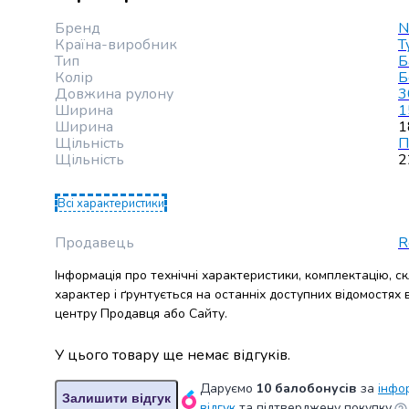
консерви
Бренд
N
Овочева
Країна-виробник
Т
консервація
Тип
Б
М'ясні
Колір
Б
Довжина рулону
3
консерви
Ширина
1
Фруктова
Ширина
1
консервація
Щільність
П
Оливки
Щільність
2
та
маслини
Всі характеристики
Паштети
Джеми
Продавець
R
Консервовані
Інформація про технічні характеристики, комплектацію, с
гриби
характер і ґрунтується на останніх доступних відомостях
Мед
центру Продавця або Сайту.
Варення
Соуси
У цього товару ще немає відгуків.
і
маринади
Даруємо
10 балобонусів
за
інфо
Соуси
Залишити відгук
відгук
та підтверджену покупку