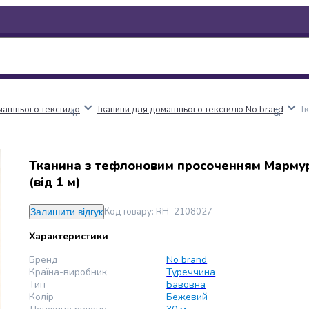
машнього текстилю
Тканини для домашнього текстилю No brand
Т
Тканина з тефлоновим просоченням Мармур
(від 1 м)
Код товару
:
RH_2108027
Залишити відгук
Характеристики
Бренд
No brand
Країна-виробник
Туреччина
Тип
Бавовна
Колір
Бежевий