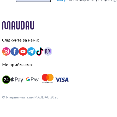
Майонез
Кетчуп
Томатна
паста
Гірчиця
Маринади
Хрін
Слідкуйте за нами:
Кондитерські
вироби
Шоколад
Батончики
Ми приймаємо:
Печиво
Вафлі
Бісквіти
та
рулети
Круасани
© Інтернет-магазин MAUDAU 2026
та
рогалики
Пряники