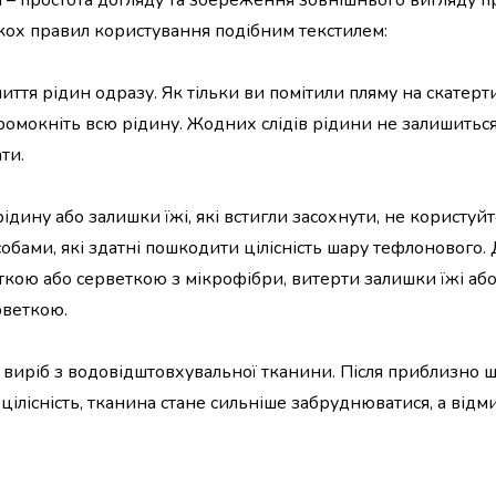
– простота догляду та збереження зовнішнього вигляду п
ькох правил користування подібним текстилем:
ття рідин одразу. Як тільки ви помітили пляму на скатерти
омокніть всю рідину. Жодних слідів рідини не залишиться
ти.
ідину або залишки їжі, які встигли засохнути, не користуй
ами, які здатні пошкодити цілісність шару тефлонового.
ою або серветкою з мікрофібри, витерти залишки їжі або
рветкою.
и виріб з водовідштовхувальної тканини. Після приблизно 
ілісність, тканина стане сильніше забруднюватися, а відми