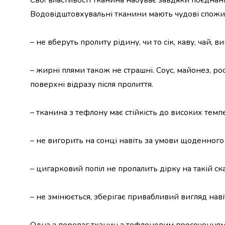
Свої властивості тканина набуває завдяки поєдна
випічки
Водовідштовхувальні тканини мають чудові спожив
Борошно
Приправа
перець
– не вберуть пролиту рідину, чи то сік, каву, чай, ви
Кухонна
сіль
– жирні плями також не страшні. Соус, майонез, ро
Оцет
Продукти
поверхні відразу після пролиття.
для
суші
– тканина з тефлону має стійкість до високих темп
і
ролів
Желе
– не вигорить на сонці навіть за умови щоденног
та
суміші
– цигарковий попіл не пропалить дірку на такій ск
для
десертів
Крупи
– не змінюється, зберігає привабливий вигляд нав
Рис
Гречана