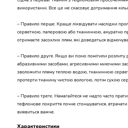
Одна з переваг тканин з тефлоновим просоченням 
крупа
Вівсяна
використанні. Все це не скасовує дотримання кіл
крупа
Бобові
– Правило перше. Краще ліквідувати наслідки проли
Кускус
серветкою, паперовою або тканинною, акуратно пр
Булгур
Пшенична
отримаєте засохлих плям, які доведеться відмочува
крупа
Манна
– Правило друге. Якщо ви пізно помітили розлиту р
крупа
Кіноа
абразивними засобами, агресивними миючими засоб
Кукурудзяна
зволожити пляму теплою водою, тканинною серветк
крупа
протерти тканину чистою вологою, потім сухою се
Ячна
крупа
Перлова
– Правило третє. Намагайтеся не надто часто прат
крупа
тефлонове покриття почне стоншуватися, втрачати ц
Пшоно
виявиться важче.
Консервовані
продукти
Характеристики
Рибні