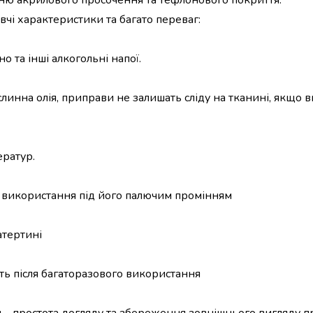
нню акрилового просочення та тефлонового покриття.
чі характеристики та багато переваг:
но та інші алкогольні напої.
слинна олія, приправи не залишать сліду на тканині, якщо в
ератур.
о використання під його палючим промінням
атертині
іть після багаторазового використання