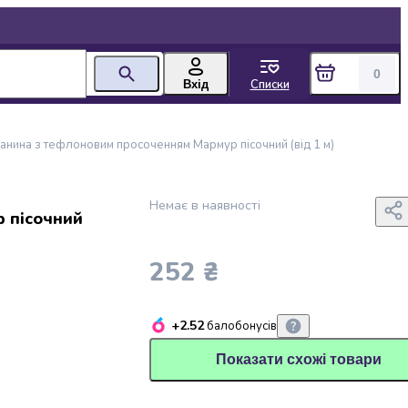
0
Списки
Вхід
канина з тефлоновим просоченням Мармур пісочний (від 1 м)
Немає в наявності
 пісочний
252 ₴
+2.52
балобонусів
Показати схожі товари