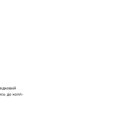
відковий
ись до колл-