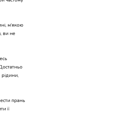
ри частому
ні, м’якою
, ви не
тесь
 Достатньо
 рідини,
шести прань
ти її