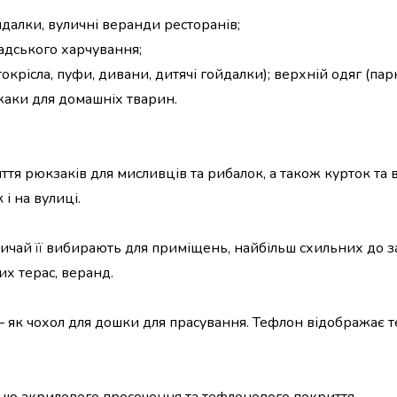
йдалки, вуличні веранди ресторанів;
адського харчування;
токрісла, пуфи, дивани, дитячі гойдалки); верхній одяг (парк
ежаки для домашніх тварин.
я рюкзаків для мисливців та рибалок, а також курток та в
і на вулиці.
вичай її вибирають для приміщень, найбільш схильних до 
их терас, веранд.
 як чохол для дошки для прасування. Тефлон відображає т