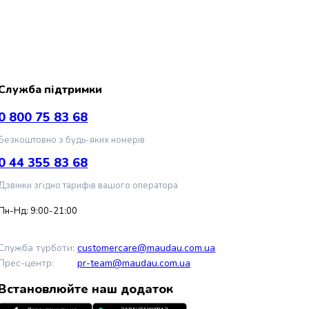
Служба підтримки
0 800 75 83 68
Безкоштовно з будь-яких номерів
0 44 355 83 68
Дзвінки згідно тарифів вашого оператора
Пн-Нд: 9:00-21:00
Служба турботи:
customercare@maudau.com.ua
Прес-центр:
pr-team@maudau.com.ua
Встановлюйте наш додаток