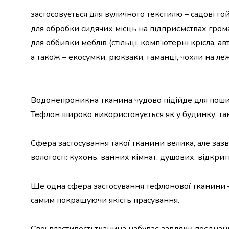
набори
застосовується для вуличного текстилю – садові го
алкоголю
для обробки сидячих місць на підприємствах гром
Продукти
для оббивки меблів (стільці, комп’ютерні крісла, ав
і
напої
а також – екосумки, рюкзаки, гаманці, чохли на л
Бакалія
Олія
Макаронні
вироби
Водонепроникна тканина чудово підійде для пошитт
Сухі
Тефлон широко використовується як у будинку, так 
сніданки
Їжа
Сфера застосування такої тканини велика, але заз
швидкого
приготування
вологості: кухонь, ванних кімнат, душових, відкрит
Спеції
та
Ще одна сфера застосування тефлонової тканини –
приправи
самим покращуючи якість прасування.
Цукор
Все
для