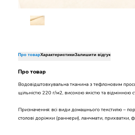
Джин
Ром
Текіла
і
мескаль
Лікери
і
наливки
Настоянки,
Про товар
Характеристики
Залишити відгук
бальзами,
біттери
Про товар
Саке
і
Водовідштовхувальна тканина з тефлоновим прос
азійський
щільністю 220 г/м2, високою якістю та відмінною
алкоголь
Слабоалкогольні
напої
Призначення: всі види домашнього текстилю – порт
Сидри
столові доріжки (раннери), ланчмати, прихватки, ф
та
меди
Подарункові