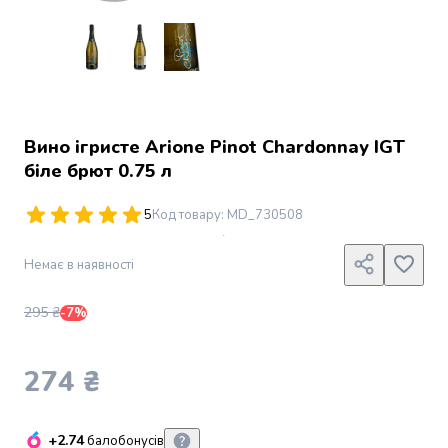
Джин
Ром
Текіла
і
мескаль
Лікери
і
Вино ігристе Arione Pinot Chardonnay IGT
наливки
біле брют 0.75 л
Настоянки,
бальзами,
5
Код товару
:
MD_730508
біттери
Саке
Немає в наявності
і
азійський
алкоголь
295 ₴
-7%
Слабоалкогольні
напої
274 ₴
Сидри
та
меди
+2.74
балобонусів
Подарункові