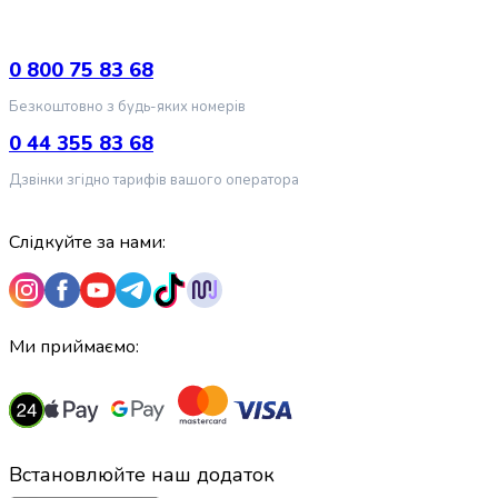
випічки
Борошно
Приправа
0 800 75 83 68
перець
Безкоштовно з будь-яких номерів
Кухонна
сіль
0 44 355 83 68
Оцет
Дзвінки згідно тарифів вашого оператора
Продукти
для
суші
Слідкуйте за нами:
і
ролів
Желе
та
Ми приймаємо:
суміші
для
десертів
Крупи
Рис
Встановлюйте наш додаток
Гречана