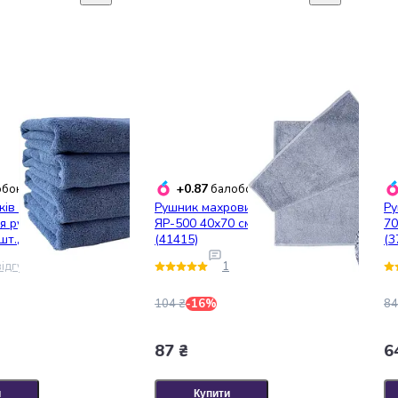
+0.87
бонусів
балобонусів
ків махрових
Рушник махровий Ярослав
Ру
ля рук і обличчя
ЯР-500 40х70 см, світло-сірий
70
шт., 50 x 90 см
(41415)
(3
3)
ідгук
1
104 ₴
-16%
84
87 ₴
6
и
Купити