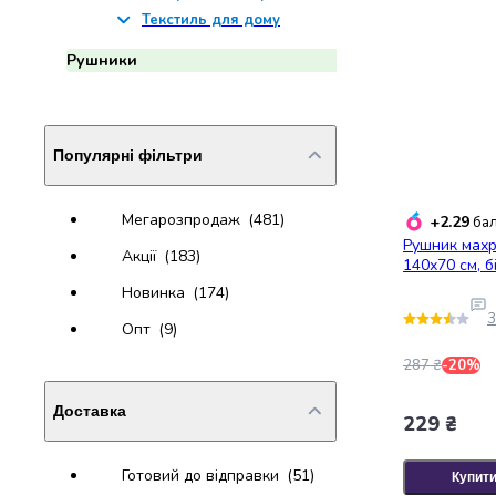
Джин
Текстиль для дому
Ром
Текіла
Рушники
і
мескаль
Лікери
і
Популярні фільтри
наливки
Настоянки,
Мегарозпродаж
(481)
+2.29
бал
бальзами,
Рушник махр
біттери
Акції
(183)
140х70 см, б
Саке
Новинка
(174)
і
3
азійський
Опт
(9)
алкоголь
287 ₴
-20%
Слабоалкогольні
напої
Доставка
Сидри
229 ₴
та
меди
Готовий до відправки
(51)
Купит
Подарункові