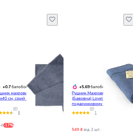
+0.7
+5.69
балобонусів
балобонусів
шник махровий Ярослав,
Рушник Махровий Банний
х40 см, сірий (37631_т.сірий)
(Бавовна) Lovely Svi в
подарунковому пакеті розмір:
70 x 140 см Синій (271022)
8
1
 ₴
-17%
549 ₴
від 2 шт.