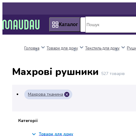
Пакунок
Київ
школяра
Дніпро
Оплата
Одеса
Каталог
нацкешбек
Львів
Алкоголь
Харків
Вино
Головна
Товари для дому
Текстиль для дому
Руш
Вермути
Пиво
Ігристі
Махрові рушники
вина
527
товарів
і
шампанське
Міцний
Махрова тканина
алкоголь
Віскі
Бренді
і
Категорії
коньяк
Горілка
Товари для дому