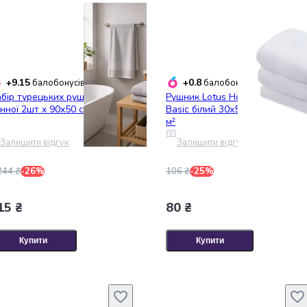
+9.15
+0.8
балобонусів
балобонусів
бір турецьких рушників для
Рушник Lotus Home - Hotel
нної 2шт x 90x50 см
Basic білий 30x50 (16/1) 400 г/
м²
Залишити відгук
Залишити відгук
244 ₴
-26%
106 ₴
-25%
15 ₴
80 ₴
Купити
Купити