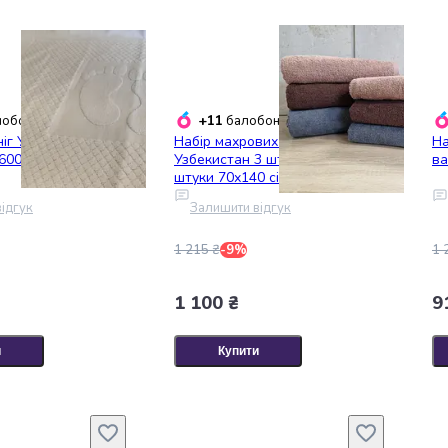
+11
обонусів
балобонусів
іг Узбекистан 2
Набір махрових рушників
На
600 г/м2
Узбекистан 3 штуки 50х90 + 3
ва
штуки 70х140 сіро-коричневий
щільність 400 г/м2
ідгук
Залишити відгук
1 215 ₴
-9%
1 
1 100 ₴
9
и
Купити