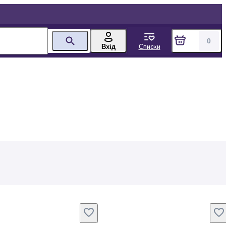
0
Списки
Вхід