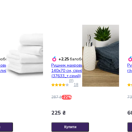
+2.25
обонусів
балобонусів
овий Ярослав,
Рушник махровий Ярослав,
Ру
ілий (38112_білий)
140х70 см, сірий
г/
(37633_т.сірий)
18
287 ₴
-22%
73
225 ₴
6
и
Купити