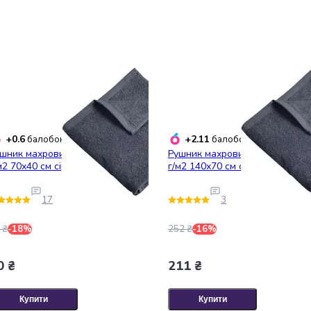
+0.6
+2.11
балобонусів
балобонусів
шник махровий Ярослав 350
Рушник махровий Ярослав 350
м2 70х40 см сірий (42717)
г/м2 140х70 см сірий (43863)
17
3
 ₴
-18%
252 ₴
-16%
0 ₴
211 ₴
Купити
Купити