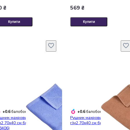
0 ₴
569 ₴
Купити
Купити
+0.6
+0.6
балобонусів
балобонусів
шник махровий Ярослав 350
Рушник махровий Ярослав 350
м2 70х40 см блакитний
г/м2 70х40 см бежевий (38403)
8406)