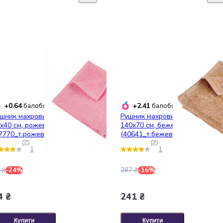
+0.64
+2.41
балобонусів
балобонусів
шник махровий Ярослав,
Рушник махровий Ярослав,
х40 см, рожевий
140х70 см, бежевий
7770_т.рожевий)
(40641_т.бежевий)
1
1
 ₴
-24%
287 ₴
-16%
4 ₴
241 ₴
Купити
Купити