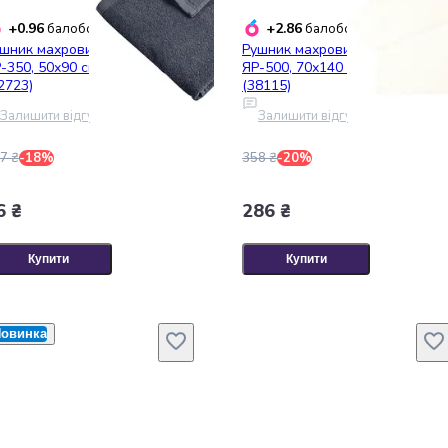
+0.96
+2.86
балобонусів
балобонусів
шник махровий Ярослав
Рушник махровий Ярослав
-350, 50х90 см, темно-сірий
ЯР-500, 70х140 см, білий
2723)
(38115)
Залишити відгук
Залишити відгук
7 ₴
-18%
358 ₴
-20%
6 ₴
286 ₴
Купити
Купити
овинка