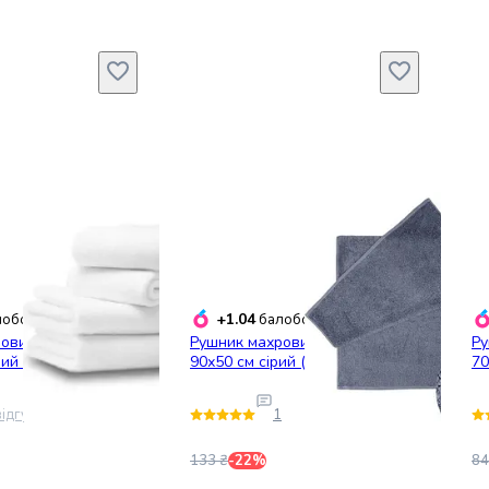
+1.04
обонусів
балобонусів
овий Ярослав,
Рушник махровий Ярослав
Ру
лий (38111_білий)
90х50 см сірий (37632_т.сірий)
70
ідгук
1
133 ₴
-22%
84