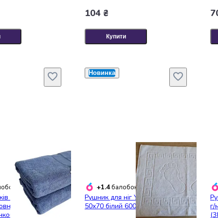
104 ₴
7
и
Купити
Новинка
+1.4
обонусів
балобонусів
ків Махрових
Рушник для ніг Узбекистан
Ру
вна) Lovely Svi 2
50х70 білий 600 г/м2
г/
нковому пакеті
(3