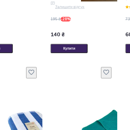
а 140 см Синій
Залишити відгук
195 ₴
-28%
73
140 ₴
6
и
Купити