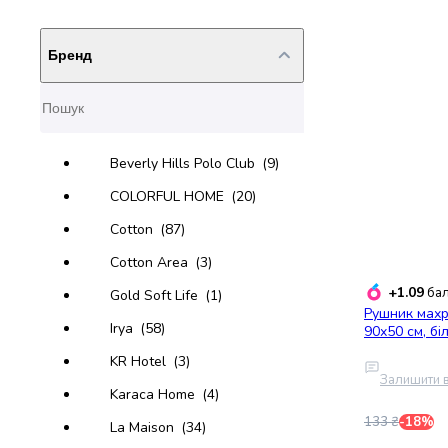
набори
алкоголю
Бренд
Продукти
і
напої
Бакалія
Олія
Beverly Hills Polo Club
(9)
Макаронні
вироби
COLORFUL HOME
(20)
Сухі
Cotton
(87)
сніданки
Їжа
Cotton Area
(3)
швидкого
+1.09
бал
Gold Soft Life
(1)
приготування
Рушник махр
Спеції
Irya
(58)
90х50 см, бі
та
KR Hotel
(3)
приправи
Залишити в
Цукор
Karaca Home
(4)
Все
133 ₴
-18%
La Maison
(34)
для