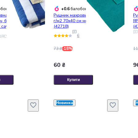
+0.6
бонусів
балобонусів
 махра Lovely
Рушник махровий Ярослав 350
Ру
у, басейна, ванної,
г/м2 70х40 см морська хвиля
ЯР
 саун, XL (75 x150
(42718)
(4
иній
ідгук
6
73 ₴
-18%
11
60 ₴
9
и
Купити
Новинка
Н