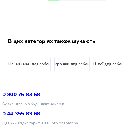
котів
Одяг
для
кішок
Переноски
для
В цих категоріях також шукають
котів
Амуніція
для
кішок
Нашийники для собак
Іграшки для собак
Шлеї для собак
С
Повідці
для
котів
Шлеї
для
0 800 75 83 68
котів
Безкоштовно з будь-яких номерів
Рулетки
для
0 44 355 83 68
котів
Дзвінки згідно тарифів вашого оператора
Нашийники