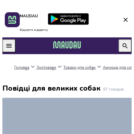
Пакунок
Київ
MAUDAU
школяра
Дніпро
Оплата
Одеса
нацкешбек
Львів
Відкрити в додатку
Алкоголь
Харків
Вино
Вермути
Пиво
Ігристі
Головна
Зоотовари
Товари для собак
Амуніція для соб
вина
і
шампанське
Повідці для великих собак
Міцний
97
товарів
алкоголь
Віскі
Бренді
і
коньяк
Горілка