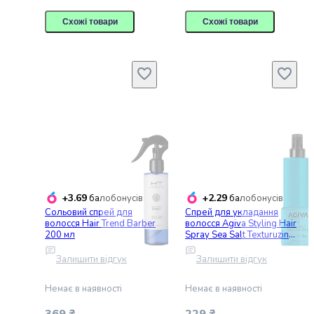
та
депіляції
Схожі товари
Схожі товари
Манікюр
та
педікюр
Подарункові
набори
косметики
Дитячі
товари
Підгузки
і
сповивання
+3.69
+2.29
балобонусів
балобонусів
Дитяче
Сольовий спрей для
Cпрей для укладання
харчування
волосся Hair Trend Barber
волосся Agiva Styling Hair
200 мл
Spray Sea Salt Texturuzing
Товари
300 мл
для
Залишити відгук
Залишити відгук
годування
Іграшки
Немає в наявності
Немає в наявності
та