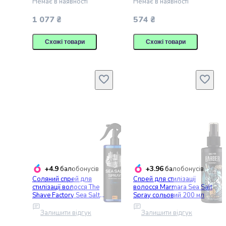
корм
Немає в наявності
Немає в наявності
для
1 077 ₴
574 ₴
котів
Вологий
Схожі товари
Схожі товари
корм
для
котів
Лікувальний
корм
для
котів
Замінники
молока
для
котів
Ласощі
+4.9
+3.96
балобонусів
балобонусів
для
Соляний спрей для
Спрей для стилізації
стилізації волосся The
волосся Marmara Sea Salt
котів
Shave Factory Sea Salt
Spray сольовий 200 мл
Протипаразитарні
Spray 400 мл
засоби
Залишити відгук
Залишити відгук
для