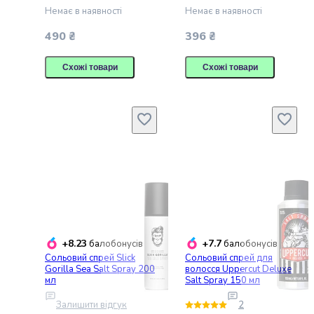
котів
Немає в наявності
Немає в наявності
Засоби
490 ₴
396 ₴
від
бліх
Схожі товари
Схожі товари
та
кліщів
для
котів
Засоби
проти
глистів
для
кішок
Здоров'я
та
лікування
+8.23
+7.7
балобонусів
балобонусів
котів
Сольовий спрей Slick
Сольовий спрей для
Gorilla Sea Salt Spray 200
волосся Uppercut Deluxe
Вітаміни
мл
Salt Spray 150 мл
для
котів
Залишити відгук
2