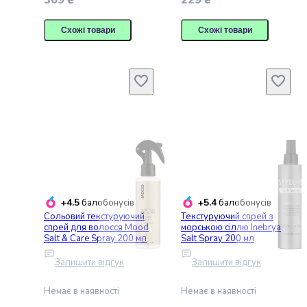
369 ₴
229 ₴
творчість
LEGO
Для
Схожі товари
Схожі товари
купання
та
ванни
Дитяча
доглядова
косметика
Вагітність
і
материнство
Здоров'я
дитини
+4.5
+5.4
балобонусів
балобонусів
Дитячі
Сольовий текстуруючий
Tекстуруючий спрей з
аксесуари
спрей для волосся Mood
морською сіллю Inebrya
Salt & Care Spray 200 мл
Salt Spray 200 мл
Дитячі
ювелірні
Залишити відгук
Залишити відгук
прикраси
та
Немає в наявності
Немає в наявності
біжутерія