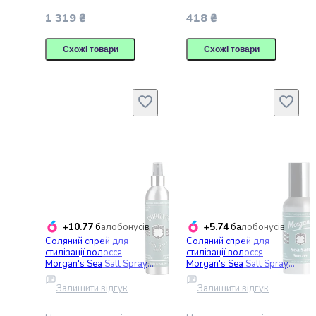
та
1 319 ₴
418 ₴
лубриканти
Домашня
Схожі товари
Схожі товари
аптека
Ортопедичні
товари
Прилади
для
здоров'я
Товари
для
реабілітації
Оптика
Зоотовари
Товари
+10.77
+5.74
балобонусів
балобонусів
для
Соляний спрей для
Соляний спрей для
стилізації волосся
стилізації волосся
кішок
Morgan's Sea Salt Spray
Morgan's Sea Salt Spray
Годування
300 мл
100 мл
котів
Залишити відгук
Залишити відгук
Сухий