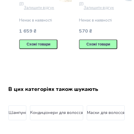
для
(2706235)
догляду
Залишити відгук
Залишити відгук
за
Немає в наявності
Немає в наявності
ротовою
порожниною
1 659 ₴
570 ₴
котів
Засоби
Схожі товари
Схожі товари
для
догляду
за
очима
котів
Засоби
для
В цих категоріях також шукають
догляду
за
вухами
Шампуні
Кондиціонери для волосся
Маски для волосся
Фа
котів
Засоби
для
догляду