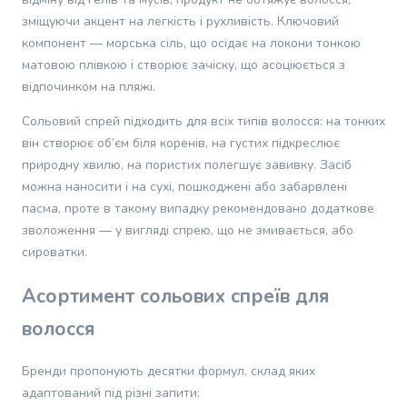
котів
зміщуючи акцент на легкість і рухливість. Ключовий
Переваги
:
Приємний аромат
Одяг
компонент — морська сіль, що осідає на локони тонкою
для
матовою плівкою і створює зачіску, що асоціюється з
кішок
Недоліки
:
На моє волосся не підходить
відпочинком на пляжі.
Переноски
для
Сольовий спрей підходить для всіх типів волосся: на тонких
котів
він створює об’єм біля коренів, на густих підкреслює
Амуніція
природну хвилю, на пористих полегшує завивку. Засіб
для
можна наносити і на сухі, пошкоджені або забарвлені
кішок
Повідці
пасма, проте в такому випадку рекомендовано додаткове
для
зволоження — у вигляді спрею, що не змивається, або
котів
сироватки.
Шлеї
для
Асортимент сольових спреїв для
котів
волосся
Рулетки
для
котів
Бренди пропонують десятки формул, склад яких
Нашийники
адаптований під різні запити: