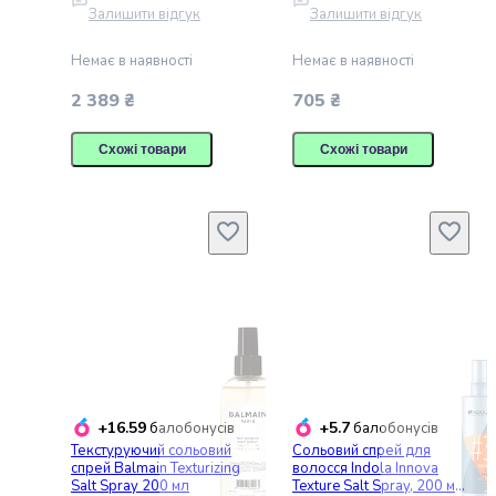
Дверцята
Залишити відгук
Залишити відгук
для
котів
Немає в наявності
Немає в наявності
Догляд
2 389 ₴
705 ₴
і
гігієна
Схожі товари
Схожі товари
для
котів
Туалети
для
кішок
Наповнювачі
для
котячих
туалетів
Аксесуари
для
котячих
+16.59
+5.7
балобонусів
балобонусів
туалетів
Текстуруючий сольовий
Сольовий спрей для
спрей Balmain Texturizing
волосся Indola Innova
Засоби
Salt Spray 200 мл
Texture Salt Spray, 200 мл