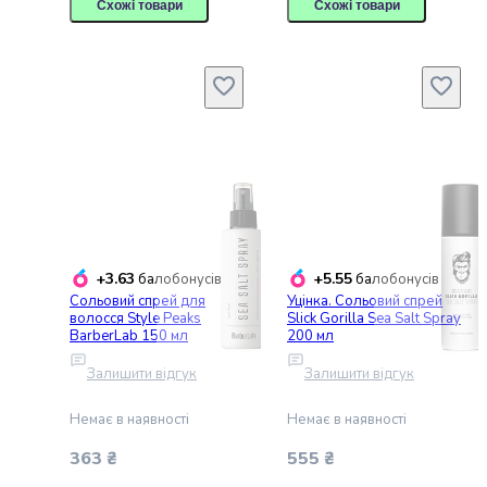
і
Схожі товари
Схожі товари
охолоджені
тісто
та
випічка
Заморожені
і
охолоджені
морепродукти
Суперфуди
Сублімовані
продукти
+3.63
+5.55
балобонусів
балобонусів
Ковбаси
Сольовий спрей для
Уцінка. Сольовий спрей
Краса
волосся Style Peaks
Slick Gorilla Sea Salt Spray
BarberLab 150 мл
200 мл
і
догляд
Залишити відгук
Залишити відгук
Макіяж
Догляд
Немає в наявності
Немає в наявності
за
363 ₴
555 ₴
обличчям
Догляд