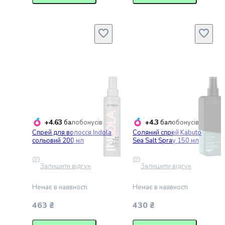
для
виробництва
алкоголю
Напівфабрикати
Овочеві
напівфабрикати
Рибні
напівфабрикати
М'ясні
напівфабрикати
Фруктові
+4.63
+4.3
балобонусів
балобонусів
напівфабрикати
Спрей для волосся Indola
Соляний спрей Kabuto
Заморожені
сольовий 200 мл
Sea Salt Spray 150 мл
і
охолоджені
Залишити відгук
Залишити відгук
готові
страви
Немає в наявності
Немає в наявності
Картопляні
напівфабрикати
463 ₴
430 ₴
Заморожені