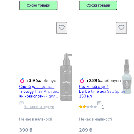
за
Схожі товари
Схожі товари
волоссям
Догляд
за
тілом
Догляд
за
порожниною
рота
Особиста
гігієна
Захист
+3.9
+2.89
балобонусів
балобонусів
від
Спрей для волосся
Сольовий спрей
сонця
Triology. Hair Architect
Barbertime Sea Salt Spray
амінокислотний для
150 мл
і
прикореневого об’єму та
автозасмага
створення текстури 200
Залишити відгук
1
Парфумерія
мл
Засоби
Немає в наявності
Немає в наявності
для
390 ₴
289 ₴
гоління