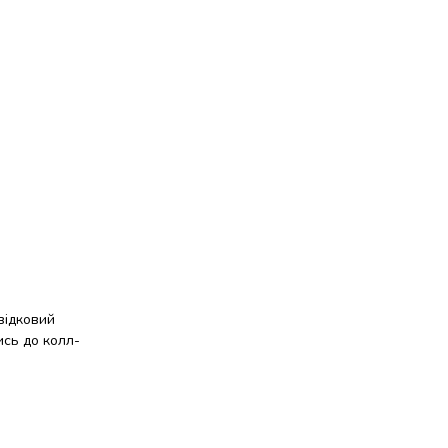
відковий
ись до колл-