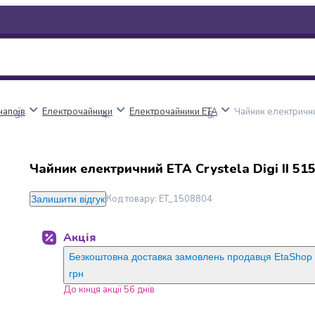
напоїв
Електрочайники
Електрочайники ETA
Чайник електричний
Чайник електричний ETA Crystela Digi II 51
Код товару
:
ET_1508804
Залишити відгук
Акція
Безкоштовна доставка замовлень продавця EtaShop 
грн
До кінця акції 56 днів