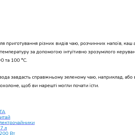
ля приготування різних видів чаю, розчинних напоїв, каш 
температуру за допомогою інтуїтивно зрозумілого керуван
0 та 100 °C.
вода завдасть справжньому зеленому чаю, наприклад, або 
охолоне, щоб ви нарешті могли почати їсти.
TA
итай
лектрочайники
.7 л
200 Вт