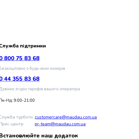
Служба підтримки
0 800 75 83 68
Безкоштовно з будь-яких номерів
0 44 355 83 68
Дзвінки згідно тарифів вашого оператора
Пн-Нд: 9:00-21:00
Служба турботи:
customercare@maudau.com.ua
Прес-центр:
pr-team@maudau.com.ua
Встановлюйте наш додаток