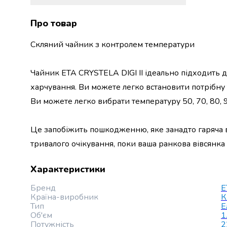
набори
алкоголю
Про товар
Продукти
і
Скляний чайник з контролем температури
напої
Бакалія
Чайник ETA CRYSTELA DIGI II ідеально підходить д
Олія
харчування. Ви можете легко встановити потрібну 
Макаронні
вироби
Ви можете легко вибрати температуру 50, 70, 80, 9
Сухі
сніданки
Це запобіжить пошкодженню, яке занадто гаряча 
Їжа
швидкого
тривалого очікування, поки ваша ранкова вівсянка 
приготування
Спеції
Характеристики
та
Бренд
E
приправи
Країна-виробник
К
Цукор
Тип
Е
Все
Об'єм
1
для
Потужність
2