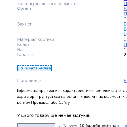
випічки
Тип нагрівального елемента
П
Функції
В
Борошно
П
Приправа
С
перець
Захист
В
Кухонна
В
В
сіль
Матеріал корпуса
С
Оцет
Колір
П
Продукти
Вага
1
для
Гарантія
2
суші
і
Всі характеристики
ролів
Желе
Продавець
E
та
суміші
Інформація про технічні характеристики, комплектацію, с
для
характер і ґрунтується на останніх доступних відомостях
центру Продавця або Сайту.
десертів
Крупи
У цього товару ще немає відгуків.
Рис
Гречана
Даруємо
10 балобонусів
за
інфо