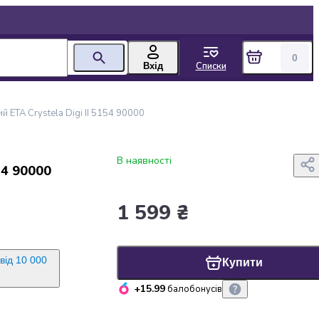
0
Списки
Вхід
 ETA Crystela Digi II 5154 90000
В наявності
54 90000
1 599 ₴
від 10 000
Купити
+15.99
балобонусів