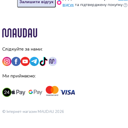
крупа
Залишити відгук
відгук
та підтверджену покупку
Вівсяна
крупа
Бобові
Кускус
Булгур
Пшенична
крупа
Слідкуйте за нами:
Манна
крупа
Кіноа
Кукурудзяна
Ми приймаємо:
крупа
Ячна
крупа
Перлова
крупа
Пшоно
© Інтернет-магазин MAUDAU 2026
Консервовані
продукти
Рибні