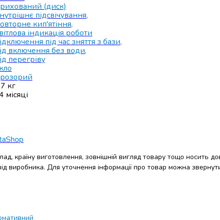
рихований (диск)
нутрішнє підсвічування
,
овторне кип'ятіння
,
вітлова індикація роботи
ідключення під час зняття з бази
,
ід включення без води
,
ід перегріву
кло
розорий
.7 кг
4 місяці
taShop
клад, країну виготовлення, зовнішній вигляд товару тощо носить до
 від виробника. Для уточнення інформації про товар можна звернут
рмативний