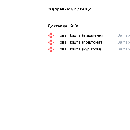
Відправка:
у п'ятницю
Доставка: Київ
Нова Пошта (відділення)
За та
Нова Пошта (поштомат)
За та
Нова Пошта (кур'єром)
За та