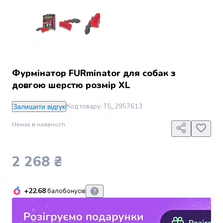
Джин
Ром
Текіла
і
мескаль
Лікери
і
Фурмінатор FURminator для собак з
наливки
довгою шерстю розмір ХL
Настоянки,
бальзами,
Код товару
:
TS_2957613
Залишити відгук
біттери
Саке
Немає в наявності
і
азійський
алкоголь
2 268 ₴
Слабоалкогольні
напої
Сидри
+22.68
балобонусів
та
меди
Подарункові