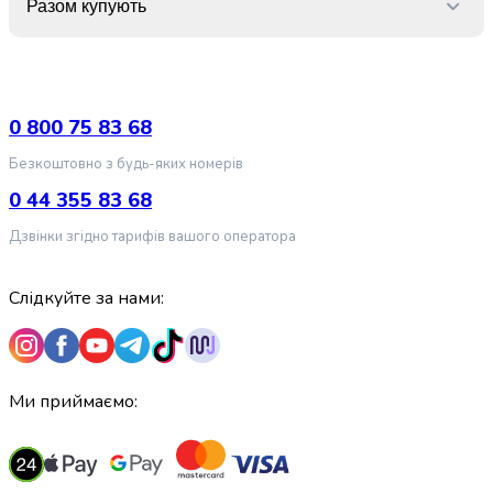
Разом купують
випічки
Борошно
Приправа
перець
Кухонна
0 800 75 83 68
сіль
Оцет
Безкоштовно з будь-яких номерів
Продукти
0 44 355 83 68
для
суші
Дзвінки згідно тарифів вашого оператора
і
ролів
Слідкуйте за нами:
Желе
та
суміші
для
десертів
Ми приймаємо:
Крупи
Рис
Гречана