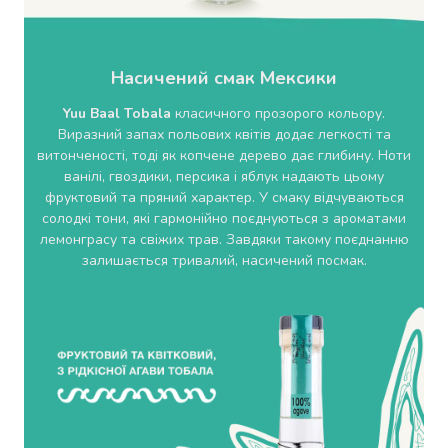
крупа
Вівсяна
крупа
Бобові
Насичений смак Мексики
Кускус
Булгур
Yuu Baal Tobala
класичного прозорого кольору.
Пшенична
Виразний запах польових квітів додає легкості та
витонченості, тоді як копчене дерево дає глибину. Ноти
крупа
ванілі, гвоздики, персика і яблук надають цьому
Манна
фруктовий та пряний характер. У смаку відчуваються
крупа
солодкі тони, які гармонійно поєднуються з ароматами
Кіноа
лемонграсу та свіжих трав. Завдяки такому поєднанню
Кукурудзяна
залишається тривалий, насичений посмак.
крупа
Ячна
крупа
Перлова
крупа
Пшоно
Консервовані
продукти
Рибні