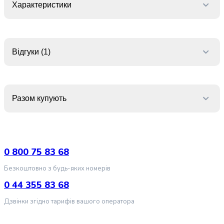
Характеристики
Згущене
молоко
Сири
Вершкове
Відгуки (1)
масло
Хлібобулочні
вироби
Хлібці
Грисіні
Разом купують
Соломка
Сушки
Сухарі
Тарталетки
0 800 75 83 68
Тости
Булочки
Безкоштовно з будь-яких номерів
Лаваші
0 44 355 83 68
та
тортильї
Дзвінки згідно тарифів вашого оператора
Хліб
Сировина