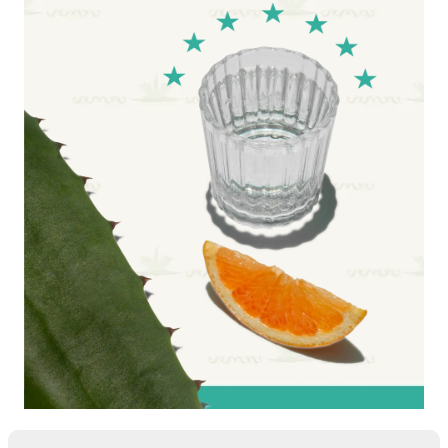
Попкорн
Кукурудзяні
палички
Сушені
гриби
Сирні
закуски
Напої
Соки
та
нектари
Вода
Солодка
вода
Енергетичні
напої
Молочні
продукти
Молоко
Рослинне
молоко