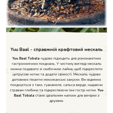
Коржі
для
торта
Гарячі
напої
Кава
Какао
Чай
Снеки
Yuu Baal - справжній крафтовий мескаль
Чипси
Yuu Baal Tobala
чудово підходить для різноманітних
Сухарики
гастрономічних поєднань. У чистому вигляді мескаль
та
можна подавати зі скибочкою лайма, щоб підкреслити
грінки
цитрусові нотки та додати свіжості. Мескаль чудово
Горіхи
доповнює пікантні мексиканські закуски. Він відмінно
М'ясні
поєднується з тако, гуакамоле, сальса верде, надаючи
снеки
стравам глибини та підкреслюючи їхні гострі нотки.
Yuu
Рибні
Baal Tobala
стане ідеальним напоєм для вечірки з
снеки
друзями.
Насіння
Сухофрукти