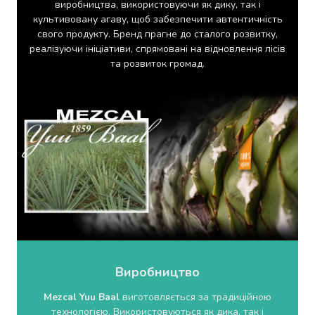
виробництва, використовуючи як дику, так і
Майонез
культивовану агаву, щоб забезпечити автентичність
Кетчуп
свого продукту. Бренд прагне до сталого розвитку,
Томатна
реалізуючи ініціативи, спрямовані на відновлення лісів
паста
та розвиток громад.
Гірчиця
Маринади
Хрін
Кондитерські
вироби
Шоколад
Батончики
Печиво
Вафлі
Бісквіти
та
рулети
Круасани
та
Виробництво
рогалики
Mezcal Yuu Baal
виготовляється за традиційною
Пряники
технологією. Використовуються як дика, так і