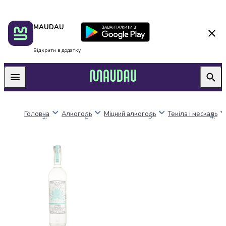
Пакунок
Київ
MAUDAU
школяра
Дніпро
Оплата
Одеса
нацкешбек
Львів
Відкрити в додатку
Алкоголь
Харків
Вино
Вермути
Пиво
Ігристі
Головна
Алкоголь
Міцний алкоголь
Текіла і мескаль
вина
і
шампанське
Міцний
алкоголь
Віскі
Бренді
і
коньяк
Горілка