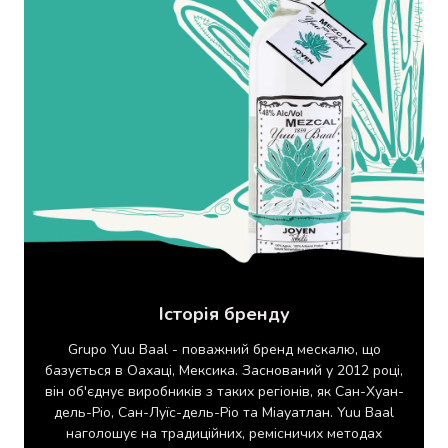
консерви
Овочева
консервація
М'ясні
консерви
Фруктова
консервація
Оливки
та
маслини
Паштети
Джеми
Консервовані
гриби
Історія бренду
Мед
Варення
Grupo Yuu Baal - поважний бренд мескалю, що
Соуси
базується в Оахаці, Мексика. Заснований у 2012 році,
і
він об'єднує виробників з таких регіонів, як Сан-Хуан-
маринади
дель-Ріо, Сан-Луїс-дель-Ріо та Міауатлан. Yuu Baal
Соуси
наголошує на традиційних, ремісничих методах