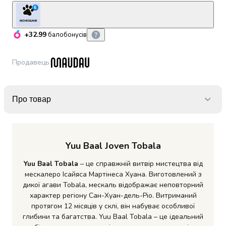
набори
6
алкоголю
МОНОБАНК
Продукти
+32.99
балобонусів
і
напої
Продавець
:
Бакалія
Олія
Макаронні
вироби
Про товар
Сухі
сніданки
Їжа
швидкого
Yuu Baal Joven Tobala
приготування
Yuu Baal Tobala
– це справжній витвір мистецтва від
Спеції
мескалеро Ісайяса Мартінеса Хуана. Виготовлений з
та
дикої агави Tobala, мескаль відображає неповторний
приправи
характер регіону Сан-Хуан-дель-Ріо. Витриманий
Цукор
протягом 12 місяців у склі, він набуває особливої
Все
глибини та багатства. Yuu Baal Tobala – це ідеальний
для