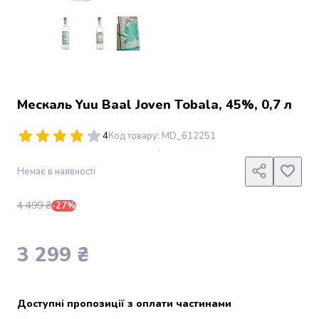
Джин
Ром
Текіла
і
мескаль
Лікери
і
Мескаль Yuu Baal Joven Tobala, 45%, 0,7 л
наливки
Настоянки,
4
Код товару
:
MD_612251
бальзами,
біттери
Немає в наявності
Саке
і
4 499 ₴
азійський
-27%
алкоголь
Слабоалкогольні
3 299 ₴
напої
Сидри
та
меди
Доступні пропозиції з оплати частинами
Подарункові