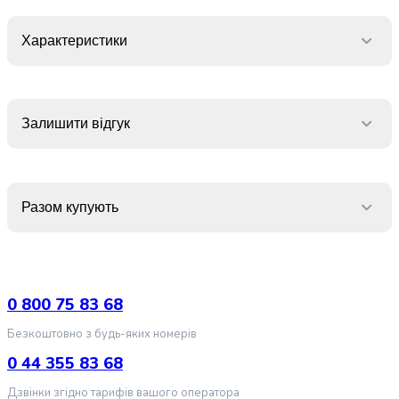
крупа
Вівсяна
крупа
Характеристики
Бобові
Кускус
Булгур
Пшенична
Залишити відгук
крупа
Манна
крупа
Кіноа
Разом купують
Кукурудзяна
крупа
Ячна
крупа
Перлова
0 800 75 83 68
крупа
Безкоштовно з будь-яких номерів
Пшоно
Консервовані
0 44 355 83 68
продукти
Дзвінки згідно тарифів вашого оператора
Рибні