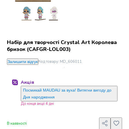
Джин
Ром
Текіла
і
мескаль
Лікери
і
Набір для творчості Crystal Art Королева
наливки
бризок (CAFGR-LOL003)
Настоянки,
бальзами,
Код товару
:
MD_606011
Залишити відгук
біттери
Саке
і
Акція
азійський
алкоголь
Посмикай MAUDAU за вуха! Витягни вигоду до
Слабоалкогольні
Дня народження
напої
До кінця акції 4 дні
Сидри
та
меди
В наявності
Подарункові