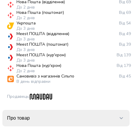
Нова Пошта (відділення)
Від 69
випічки
До 2 днів
Борошно
Нова Пошта (поштомат)
Від 69
Приправа
До 2 днів
перець
Укрпошта
Від 54
До 3 днів
Кухонна
Meest ПОШТА (відділення)
Від 49
сіль
До 3 днів
Оцет
Meest ПОШТА (поштомат)
Від 39
Продукти
До 3 днів
для
Meest ПОШТА (кур'єром)
Від 139
До 3 днів
суші
Нова Пошта (кур'єром)
Від 179
і
До 2 днів
ролів
Самовивіз з магазинів Сільпо
Від 45
Желе
В день відправки
та
суміші
Продавець
:
для
десертів
Крупи
Про товар
Рис
Гречана