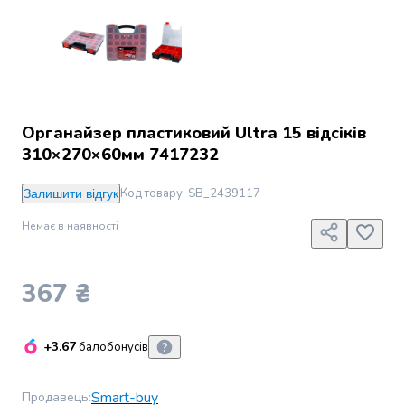
Джин
Ром
Текіла
і
мескаль
Лікери
і
Органайзер пластиковий Ultra 15 відсіків
наливки
310×270×60мм 7417232
Настоянки,
бальзами,
Код товару
:
SB_2439117
Залишити відгук
біттери
Саке
Немає в наявності
і
азійський
алкоголь
367 ₴
Слабоалкогольні
напої
Сидри
+3.67
балобонусів
та
меди
Smart-buy
Продавець
:
Подарункові