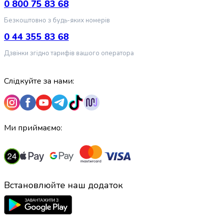
0 800 75 83 68
випічки
Борошно
Безкоштовно з будь-яких номерів
Приправа
0 44 355 83 68
перець
Кухонна
Дзвінки згідно тарифів вашого оператора
сіль
Оцет
Слідкуйте за нами:
Продукти
для
суші
і
ролів
Ми приймаємо:
Желе
та
суміші
для
десертів
Встановлюйте наш додаток
Крупи
Рис
Гречана