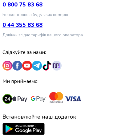
випічки
0 800 75 83 68
Борошно
Безкоштовно з будь-яких номерів
Приправа
перець
0 44 355 83 68
Кухонна
Дзвінки згідно тарифів вашого оператора
сіль
Оцет
Продукти
Слідкуйте за нами:
для
суші
і
ролів
Ми приймаємо:
Желе
та
суміші
для
десертів
Встановлюйте наш додаток
Крупи
Рис
Гречана