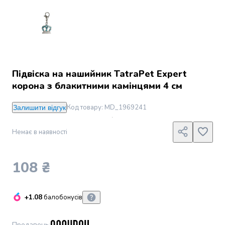
Джин
Ром
Текіла
і
мескаль
Лікери
і
Підвіска на нашийник TatraРet Expert
наливки
корона з блакитними камінцями 4 см
Настоянки,
бальзами,
Код товару
:
MD_1969241
Залишити відгук
біттери
Саке
Немає в наявності
і
азійський
алкоголь
108 ₴
Слабоалкогольні
напої
Сидри
+1.08
балобонусів
та
меди
Подарункові
Продавець
: