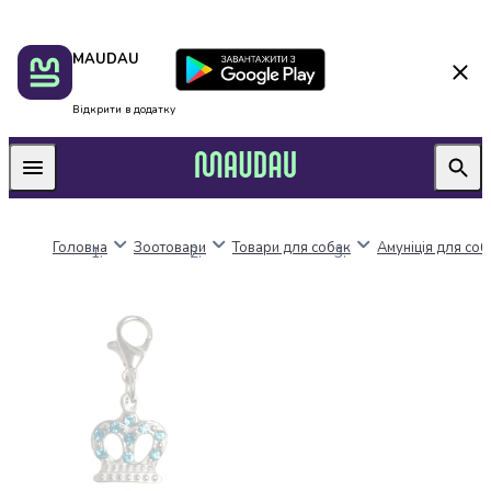
Пакунок
Київ
MAUDAU
школяра
Дніпро
Оплата
Одеса
нацкешбек
Львів
Відкрити в додатку
Алкоголь
Харків
Вино
Вермути
Пиво
Ігристі
Головна
Зоотовари
Товари для собак
Амуніція для соб
вина
і
шампанське
Міцний
алкоголь
Віскі
Бренді
і
коньяк
Горілка