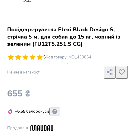
Джин
Ром
Текіла
і
мескаль
Повідець-рулетка Flexi Black Design S,
Лікери
стрічка 5 м, для собак до 15 кг, чорний із
і
зеленим (FU12T5.251.S CG)
наливки
Настоянки,
5
Код товару
:
MD_433854
бальзами,
біттери
Немає в наявності
Саке
і
азійський
655 ₴
алкоголь
Слабоалкогольні
напої
+6.55
балобонусів
Сидри
та
меди
Продавець
:
Подарункові