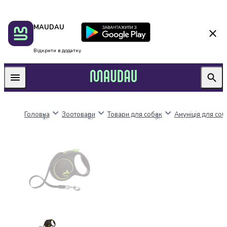
Пакунок
Київ
MAUDAU
школяра
Дніпро
Оплата
Одеса
нацкешбек
Львів
Відкрити в додатку
Алкоголь
Харків
Вино
Вермути
Пиво
Ігристі
Головна
Зоотовари
Товари для собак
Амуніція для соб
вина
і
шампанське
Міцний
алкоголь
Віскі
Бренді
і
коньяк
Горілка