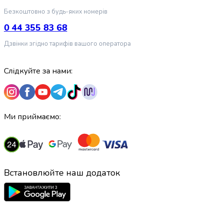
випічки
Безкоштовно з будь-яких номерів
Борошно
Приправа
0 44 355 83 68
перець
Дзвінки згідно тарифів вашого оператора
Кухонна
сіль
Оцет
Слідкуйте за нами:
Продукти
для
суші
і
Ми приймаємо:
ролів
Желе
та
суміші
для
Встановлюйте наш додаток
десертів
Крупи
Рис
Гречана