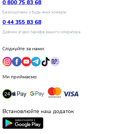
0 800 75 83 68
випічки
Борошно
Безкоштовно з будь-яких номерів
Приправа
0 44 355 83 68
перець
Кухонна
Дзвінки згідно тарифів вашого оператора
сіль
Оцет
Слідкуйте за нами:
Продукти
для
суші
і
ролів
Ми приймаємо:
Желе
та
суміші
для
десертів
Встановлюйте наш додаток
Крупи
Рис
Гречана