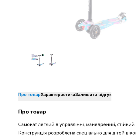
Джин
Ром
Текіла
і
мескаль
Лікери
і
наливки
Настоянки,
бальзами,
біттери
Саке
і
азійський
алкоголь
Про товар
Характеристики
Залишити відгук
Слабоалкогольні
напої
Про товар
Сидри
та
Самокат легкий в управлінні, маневрений, стійкий
меди
Конструкція розроблена спеціально для дітей віко
Подарункові