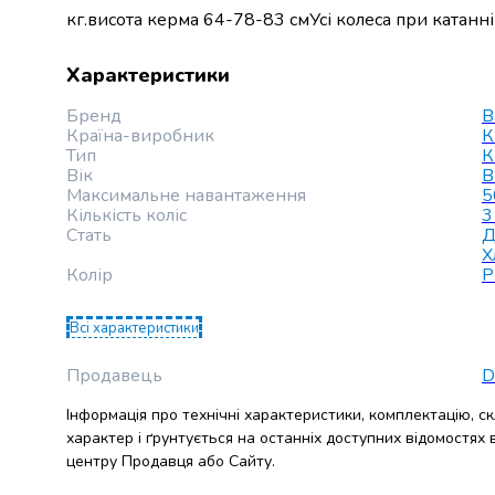
кг.висота керма 64-78-83 смУсі колеса при катанні 
набори
алкоголю
Продукти
Характеристики
і
Бренд
B
напої
Країна-виробник
К
Бакалія
Тип
К
Олія
Вік
В
Макаронні
Максимальне навантаження
5
вироби
Кількість коліс
3
Стать
Д
Сухі
Х
сніданки
Колір
Р
Їжа
швидкого
Всі характеристики
приготування
Спеції
Продавець
D
та
приправи
Інформація про технічні характеристики, комплектацію, с
Цукор
характер і ґрунтується на останніх доступних відомостях
Все
центру Продавця або Сайту.
для