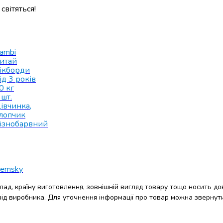
світяться!
ambi
итай
ікборди
ід 3 років
0 кг
 шт.
івчинка
,
лопчик
ізнобарвний
emsky
клад, країну виготовлення, зовнішній вигляд товару тощо носить до
 від виробника. Для уточнення інформації про товар можна звернут