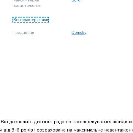
Максимальне
50 кг
навантаження
Всі характеристики
Продавець
Demsky
. Він дозволить дитині з радістю насолоджуватися швидкою
м від 3-6 років і розрахована на максимальне навантажен