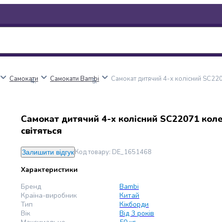
Самокати
Самокати Bambi
Самокат дитячий 4-х колісний SC220
Самокат дитячий 4-х колісний SC22071 кол
світяться
Код товару
:
DE_1651468
Залишити відгук
Характеристики
Бренд
Bambi
Країна-виробник
Китай
Тип
Кікборди
Вік
Від 3 років