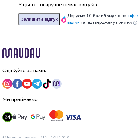
випічки
У цього товару ще немає відгуків.
Борошно
Даруємо
10 балобонусів
за
інфо
Приправа
Залишити відгук
відгук
та підтверджену покупку
перець
Кухонна
сіль
Оцет
Продукти
для
суші
Слідкуйте за нами:
і
ролів
Желе
та
суміші
Ми приймаємо:
для
десертів
Крупи
Рис
Гречана
© Інтернет-магазин MAUDAU 2026