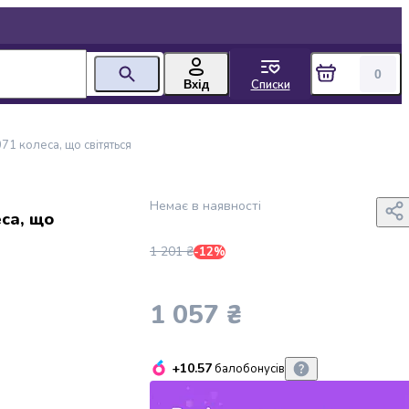
0
Списки
Вхід
71 колеса, що світяться
Немає в наявності
еса, що
1 201 ₴
-12%
1 057 ₴
+10.57
балобонусів