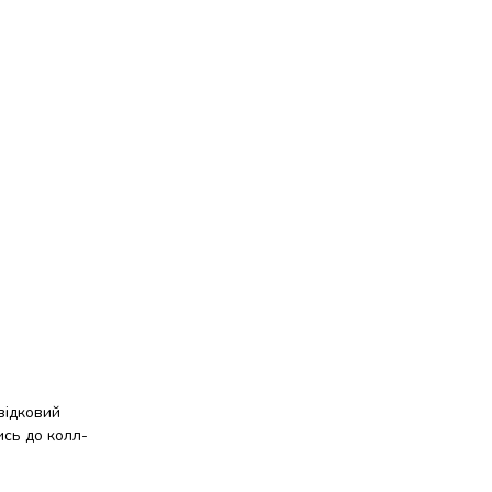
відковий
ись до колл-