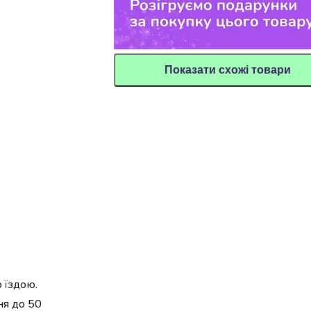
Показати схожі товари
 їздою.
ня до 50