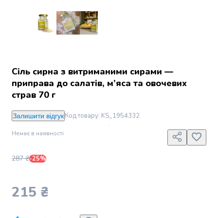
Джин
Ром
Текіла
і
мескаль
Лікери
і
Сіль сирна з витриманими сирами —
наливки
приправа до салатів, м’яса та овочевих
Настоянки,
страв 70 г
бальзами,
біттери
Код товару
:
KS_1954332
Залишити відгук
Саке
і
Немає в наявності
азійський
алкоголь
287 ₴
-25%
Слабоалкогольні
напої
Сидри
215 ₴
та
меди
Подарункові