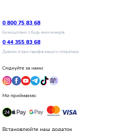
випічки
Борошно
Приправа
0 800 75 83 68
перець
Кухонна
Безкоштовно з будь-яких номерів
сіль
0 44 355 83 68
Оцет
Продукти
Дзвінки згідно тарифів вашого оператора
для
суші
і
Слідкуйте за нами:
ролів
Желе
та
суміші
Ми приймаємо:
для
десертів
Крупи
Рис
Гречана
Встановлюйте наш додаток