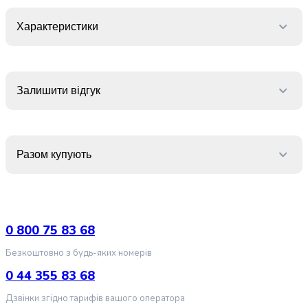
випічки
Борошно
Характеристики
Приправа
перець
Кухонна
сіль
Залишити відгук
Оцет
Продукти
для
суші
Разом купують
і
ролів
Желе
та
суміші
0 800 75 83 68
для
десертів
Безкоштовно з будь-яких номерів
Крупи
0 44 355 83 68
Рис
Гречана
Дзвінки згідно тарифів вашого оператора