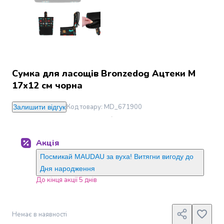
Джин
Ром
Текіла
і
мескаль
Лікери
і
Сумка для ласощів Bronzedog Ацтеки М
наливки
17х12 см чорна
Настоянки,
бальзами,
Код товару
:
MD_671900
Залишити відгук
біттери
Саке
і
Акція
азійський
алкоголь
Посмикай MAUDAU за вуха! Витягни вигоду до
Слабоалкогольні
Дня народження
напої
До кінця акції 5 днів
Сидри
та
меди
Немає в наявності
Подарункові