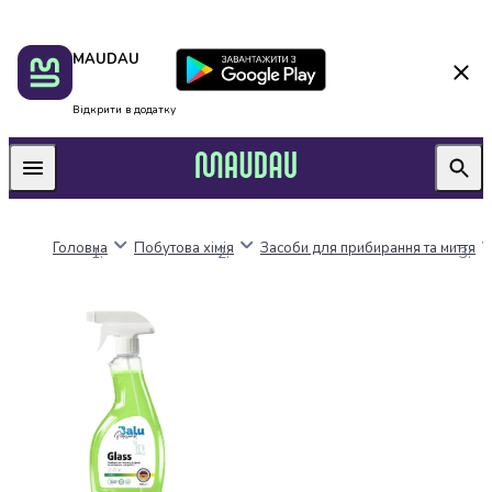
Пакунок
Київ
MAUDAU
школяра
Дніпро
Оплата
Одеса
нацкешбек
Львів
Відкрити в додатку
Алкоголь
Харків
Вино
Вермути
Пиво
Ігристі
Головна
Побутова хімія
Засоби для прибирання та миття
вина
і
шампанське
Міцний
алкоголь
Віскі
Бренді
і
коньяк
Горілка