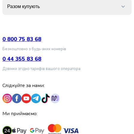
крупа
Разом купують
Вівсяна
крупа
Бобові
Кускус
Булгур
0 800 75 83 68
Пшенична
крупа
Безкоштовно з будь-яких номерів
Манна
0 44 355 83 68
крупа
Кіноа
Дзвінки згідно тарифів вашого оператора
Кукурудзяна
крупа
Слідкуйте за нами:
Ячна
крупа
Перлова
крупа
Пшоно
Ми приймаємо:
Консервовані
продукти
Рибні