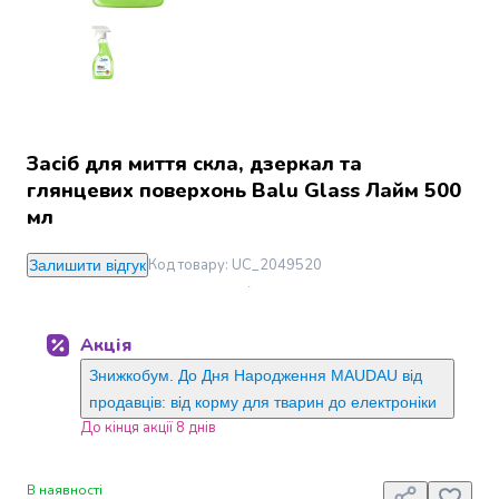
Джин
Ром
Текіла
і
мескаль
Лікери
і
Засіб для миття скла, дзеркал та
наливки
глянцевих поверхонь Balu Glass Лайм 500
Настоянки,
мл
бальзами,
біттери
Код товару
:
UC_2049520
Залишити відгук
Саке
і
азійський
Акція
алкоголь
Слабоалкогольні
Знижкобум. До Дня Народження MAUDAU від
напої
продавців: від корму для тварин до електроніки
Сидри
До кінця акції 8 днів
та
меди
В наявності
Подарункові