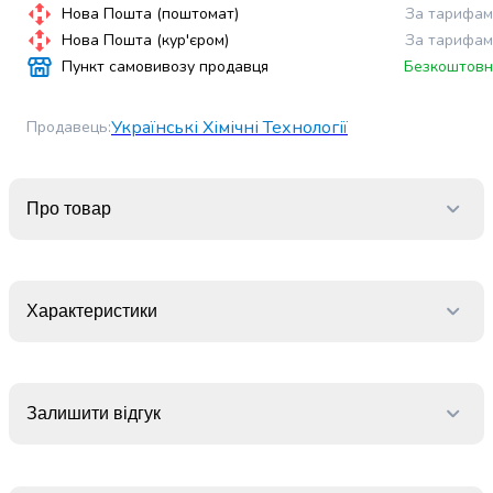
випічки
Нова Пошта (поштомат)
За тарифам
Борошно
Нова Пошта (кур'єром)
За тарифам
Приправа
Пункт самовивозу продавця
Безкоштовн
перець
Кухонна
Українські Хімічні Технології
Продавець
:
сіль
Оцет
Продукти
для
Про товар
суші
і
ролів
Желе
Характеристики
та
суміші
для
десертів
Залишити відгук
Крупи
Рис
Гречана