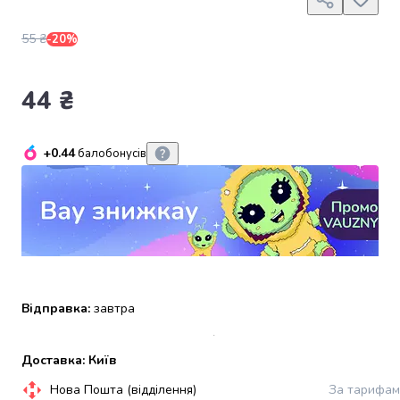
набори
алкоголю
55 ₴
-20%
Продукти
і
44 ₴
напої
Бакалія
Олія
Макаронні
+0.44
балобонусів
вироби
Сухі
сніданки
Їжа
швидкого
приготування
Спеції
Відправка:
завтра
та
приправи
Цукор
Доставка: Київ
Все
для
Нова Пошта (відділення)
За тарифам