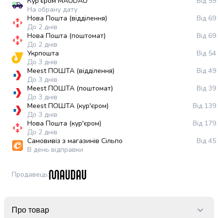
Кур'єром MAUDAU
Від 59
випічки
На обрану дату
Борошно
Нова Пошта (відділення)
Від 69
Приправа
До 2 днів
Нова Пошта (поштомат)
Від 69
перець
До 2 днів
Кухонна
Укрпошта
Від 54
сіль
До 3 днів
Оцет
Meest ПОШТА (відділення)
Від 49
До 3 днів
Продукти
Meest ПОШТА (поштомат)
Від 39
для
До 3 днів
суші
Meest ПОШТА (кур'єром)
Від 139
і
До 3 днів
ролів
Нова Пошта (кур'єром)
Від 179
До 2 днів
Желе
Самовивіз з магазинів Сільпо
Від 45
та
В день відправки
суміші
для
Продавець
:
десертів
Крупи
Рис
Гречана
Про товар