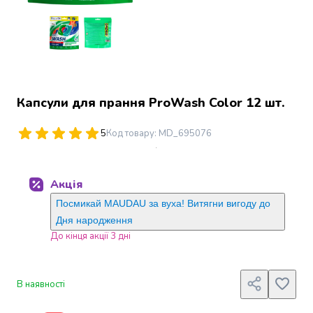
Джин
Ром
Текіла
і
мескаль
Лікери
і
Капсули для прання ProWash Color 12 шт.
наливки
Настоянки,
5
Код товару
:
MD_695076
бальзами,
біттери
Саке
Акція
і
азійський
Посмикай MAUDAU за вуха! Витягни вигоду до
алкоголь
Дня народження
Слабоалкогольні
До кінця акції 3 дні
напої
Сидри
та
В наявності
меди
Подарункові