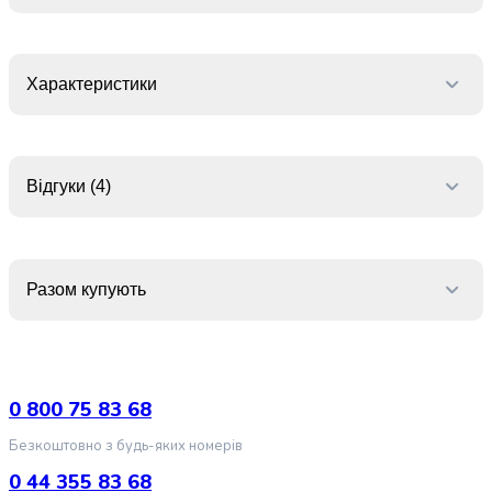
крупа
Вівсяна
крупа
Бобові
Характеристики
Кускус
Булгур
Пшенична
крупа
Відгуки (4)
Манна
крупа
Кіноа
Кукурудзяна
Разом купують
крупа
Ячна
крупа
Перлова
крупа
0 800 75 83 68
Пшоно
Консервовані
Безкоштовно з будь-яких номерів
продукти
0 44 355 83 68
Рибні