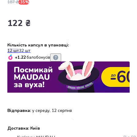
187 ₴
-35%
набори
алкоголю
Продукти
122 ₴
і
напої
Бакалія
Кількість капсул в упаковці:
Олія
12 шт
32 шт
Макаронні
+1.22
балобонусів
вироби
Сухі
сніданки
Їжа
швидкого
приготування
Спеції
та
Відправка:
у середу, 12 серпня
приправи
Цукор
Все
Доставка: Київ
для