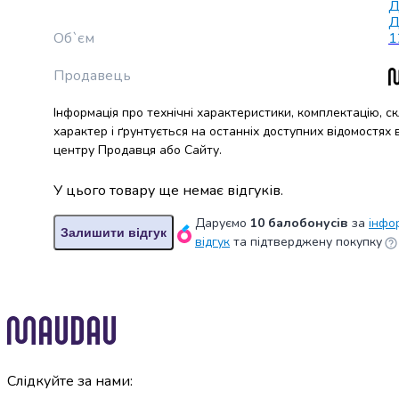
Д
випічки
Д
Борошно
Об`єм
1
Приправа
перець
Продавець
Кухонна
сіль
Інформація про технічні характеристики, комплектацію, с
Оцет
характер і ґрунтується на останніх доступних відомостях
Продукти
центру Продавця або Сайту.
для
суші
У цього товару ще немає відгуків.
і
Даруємо
10 балобонусів
за
інфо
ролів
Залишити відгук
відгук
та підтверджену покупку
Желе
та
суміші
для
десертів
Крупи
Рис
Слідкуйте за нами:
Гречана