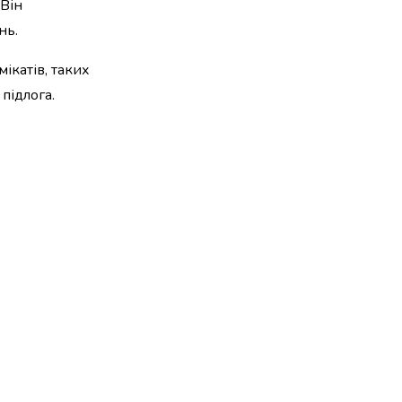
 Він
нь.
ікатів, таких
підлога.