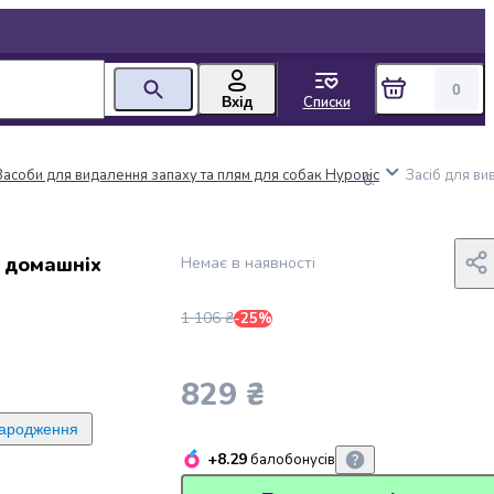
0
Списки
Вхід
Засоби для видалення запаху та плям для собак Hyponic
Засіб для ви
в домашніх
Немає в наявності
1 106 ₴
-25%
829 ₴
народження
+8.29
балобонусів