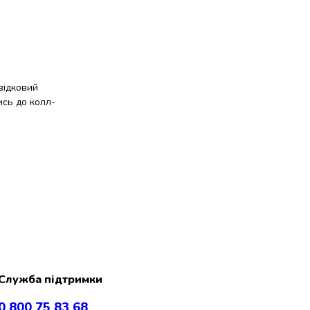
відковий
ись до колл-
Служба підтримки
0 800 75 83 68