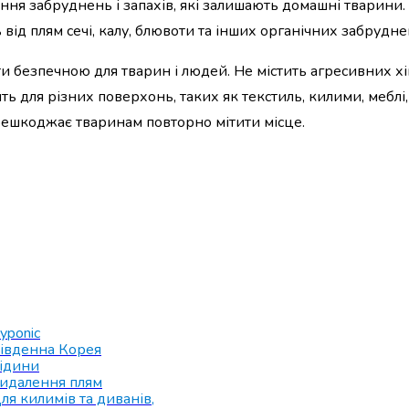
ння забруднень і запахів, які залишають домашні тварини.
ід плям сечі, калу, блювоти та інших органічних забрудне
 безпечною для тварин і людей. Не містить агресивних хім
 для різних поверхонь, таких як текстиль, килими, меблі, 
решкоджає тваринам повторно мітити місце.
yponic
івденна Корея
ідини
идалення плям
ля килимів та диванів
,