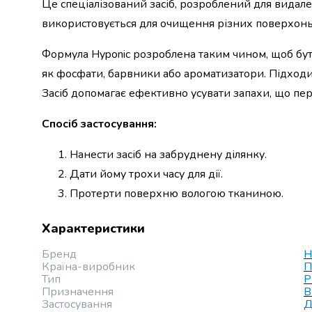
Це спеціалізований засіб, розроблений для видале
набори
використовується для очищення різних поверхонь в
алкоголю
Продукти
Формула Hyponic розроблена таким чином, щоб бути
і
як фосфати, барвники або ароматизатори. Підходить
напої
Бакалія
Засіб допомагає ефективно усувати запахи, що пе
Олія
Макаронні
Спосіб застосування:
вироби
Сухі
Нанести засіб на забруднену ділянку.
сніданки
Дати йому трохи часу для дії.
Їжа
Протерти поверхню вологою тканиною.
швидкого
приготування
Спеції
Характеристики
та
Бренд
H
приправи
Країна-виробник
П
Цукор
Тип
Р
Все
Призначення
В
для
Застосування
Д