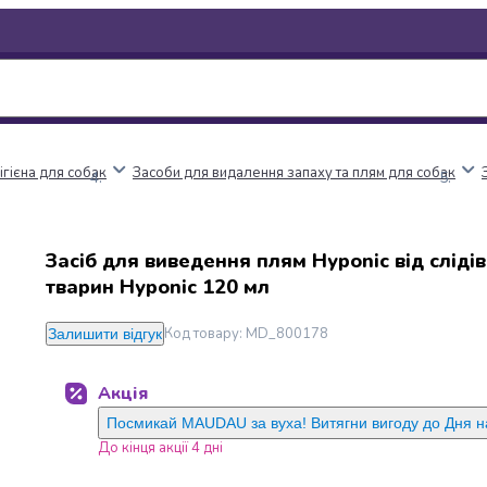
ігієна для собак
Засоби для видалення запаху та плям для собак
Засіб для виведення плям Hyponic від сліді
тварин Hyponic 120 мл
Код товару
:
MD_800178
Залишити відгук
Акція
Посмикай MAUDAU за вуха! Витягни вигоду до Дня 
До кінця акції 4 дні