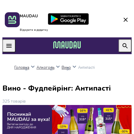
Пакунок
Київ
MAUDAU
школяра
Дніпро
Оплата
Одеса
нацкешбек
Львів
Відкрити в додатку
Алкоголь
Харків
Вино
Вермути
Пиво
Ігристі
Головна
Алкоголь
Вино
Антипасті
вина
і
шампанське
Вино - Фудпейрінг: Антипасті
Міцний
алкоголь
325
товарів
Віскі
Бренді
і
коньяк
Горілка