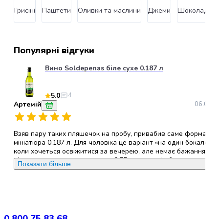
грумінгу
Грисіні
Паштети
Оливки та маслини
Джеми
Шоколад
М
кішок
Товари
для
собак
Популярні відгуки
Годування
собак
Вино Soldepenas біле сухе 0.187 л
Сухий
корм
5.0
4
для
Артемій
06.06.2
собак
Вологий
корм
Взяв пару таких пляшечок на пробу, привабив саме формат —
мініатюра 0.187 л. Для чоловіка це варіант «на один бокал»,
для
коли хочеться освіжитися за вечерею, але немає бажання
собак
відкупорювати велику пляшку 0.75 л, яка потім буде стояти й
Показати більше
Лікувальний
видихатися. Дуже практично й мобільно. Саме вино —
корм
класичне іспанське біле сухе. Смак максимально легкий,
для
простий і зрозумілий, без зайвої химерності. Відчуваються
приємні цитрусові нотки та легка зелена кислинка, яка добре
собак
бадьорить. Воно не перевантажене спиртом чи зайвою
Замінники
терпкістю, п'ється дуже м'яко, особливо якщо попередньо
0 800 75 83 68