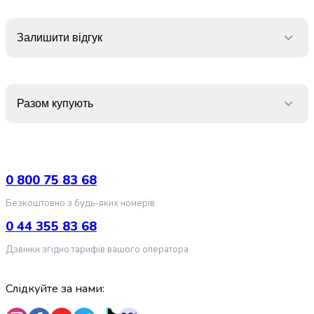
випічки
Борошно
Приправа
Залишити відгук
перець
Кухонна
сіль
Оцет
Разом купують
Продукти
для
суші
і
ролів
0 800 75 83 68
Желе
Безкоштовно з будь-яких номерів
та
суміші
0 44 355 83 68
для
Дзвінки згідно тарифів вашого оператора
десертів
Крупи
Рис
Слідкуйте за нами:
Гречана