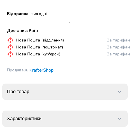
набори
алкоголю
Відправка:
сьогодні
Продукти
і
напої
Доставка: Київ
Бакалія
Нова Пошта (відділення)
За тарифам
Олія
Нова Пошта (поштомат)
За тарифам
Макаронні
Нова Пошта (кур'єром)
За тарифам
вироби
Сухі
сніданки
KrafterShop
Продавець
:
Їжа
швидкого
приготування
Про товар
Спеції
та
приправи
Цукор
Характеристики
Все
для