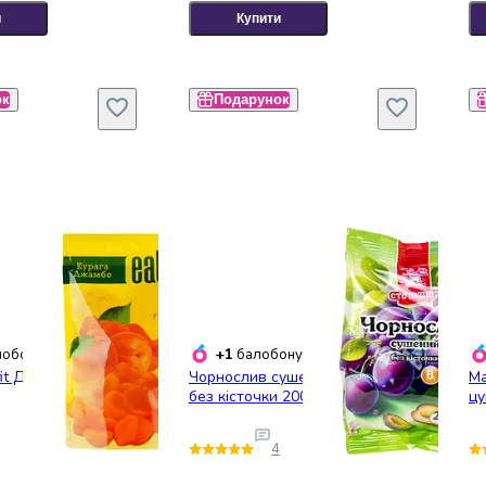
и
Купити
ок
Подарунок
+1
обонусів
балобонус
it Джамбо 150 г
Чорнослив сушений Сто пудів
Ма
без кісточки 200 г
цу
4