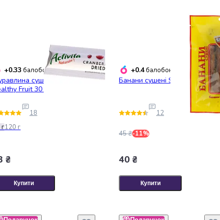
+0.33
+0.4
балобонусів
балобонусів
равлина сушена Activita
Банани сушені SantaVita 100 г
althy Fruit 30 г
18
12
 г
120 г
45 ₴
-11%
3 ₴
40 ₴
Купити
Купити
Подарунок
Подарунок