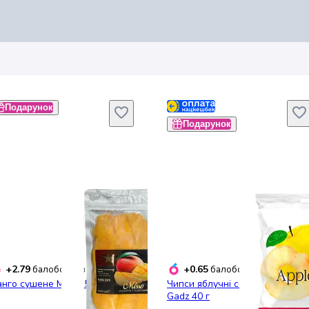
Подарунок
Подарунок
+2.79
+0.65
балобонусів
балобонусів
нго сушене Misso 500 г
Чипси яблучні солодкі Garden
Gadz 40 г