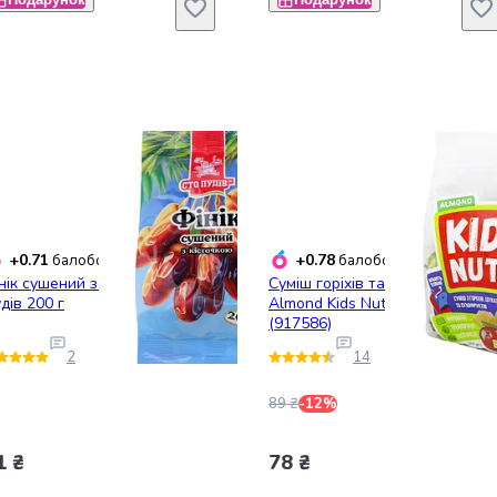
+0.71
+0.78
балобонусів
балобонусів
нік сушений з кісточкою Сто
Суміш горіхів та сухофруктів
дів 200 г
Almond Kids Nuts 150 г
(917586)
2
14
89 ₴
-12%
1 ₴
78 ₴