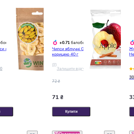
+0.71
бонусів
балобонусів
пси сушені Winway
Чипси яблучні Garden Gadz з
Жу
корицею 40 г
He
0
Залишити відгук
30
72 ₴
71 ₴
3
и
Купити
Подарунок