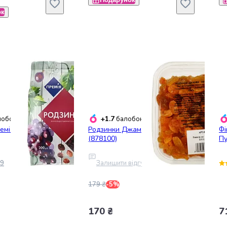
ок
+1.7
обонусів
балобонусів
мія темні 200 г
Родзинки Джамбо світлі 250 г
Фі
(878100)
Пу
9
Залишити відгук
179 ₴
-5%
170 ₴
7