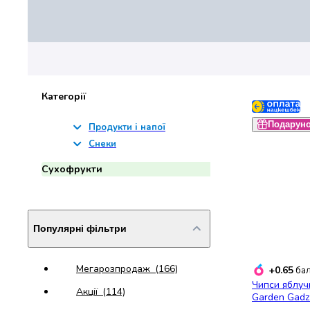
Джин
Ром
Текіла
і
мескаль
Лікери
і
Категорії
наливки
Настоянки,
Подарун
Продукти і напої
бальзами,
Снеки
біттери
Сухофрукти
Саке
і
азійський
алкоголь
Популярні фільтри
Слабоалкогольні
напої
Сидри
Мегарозпродаж
(166)
+0.65
бал
та
Чипси яблучн
Акції
(114)
меди
Garden Gadz
Подарункові