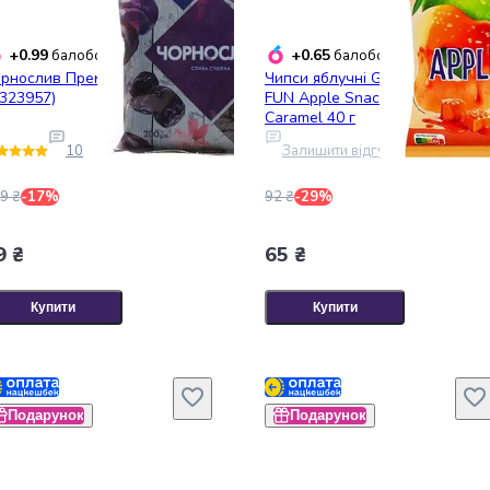
+0.99
+0.65
балобонусів
балобонусів
рнослив Премія сушений 200
Чипси яблучні Garden Gadz
(323957)
FUN Apple Snack Salted
Caramel 40 г
10
Залишити відгук
9 ₴
-17%
92 ₴
-29%
9 ₴
65 ₴
Купити
Купити
Подарунок
Подарунок