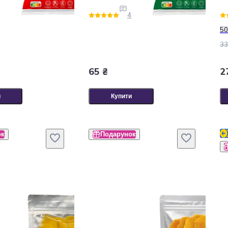
4
50
33
65 ₴
2
и
Купити
ок
Подарунок