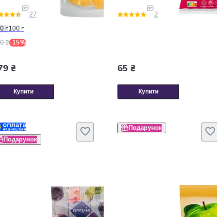
27
2
0 г
100 г
0 ₴
-15%
79 ₴
65 ₴
Купити
Купити
Подарунок
Подарунок