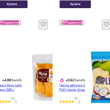
Купити
Купити
Подарунок
Подарунок
+4.08
+0.62
балобонусів
балобонусів
нго King nafoods сушене без
Чипси яблучні Garden Gadz
кру 500 г
FUN Apple Snack Coconut 40 г
3
1