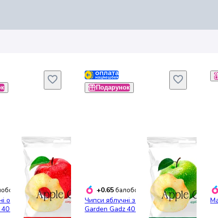
ок
Подарунок
+0.65
обонусів
балобонусів
і оригінальні
Чипси яблучні з кислинкою
Ма
 40 г
Garden Gadz 40 г