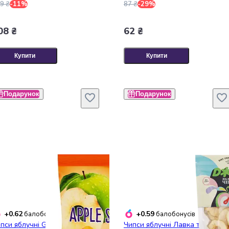
9 ₴
-11%
87 ₴
-29%
08 ₴
62 ₴
Купити
Купити
Подарунок
Подарунок
+0.62
+0.59
балобонусів
балобонусів
пси яблучні Garden Gadz
Чипси яблучні Лавка традицій