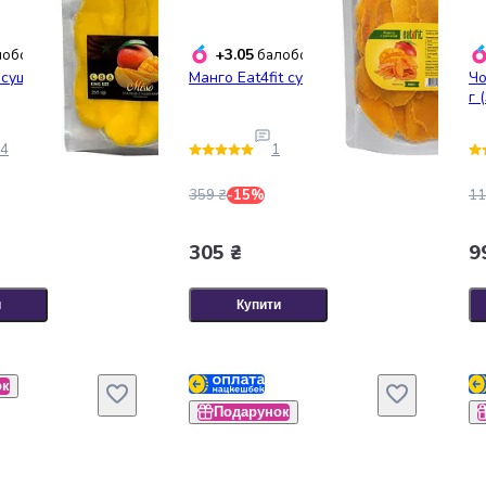
+3.05
обонусів
балобонусів
 сушений 250 г
Манго Eat4fit сушений д/п 500 г
Чо
г 
4
1
359 ₴
-15%
11
305 ₴
9
и
Купити
ок
Подарунок