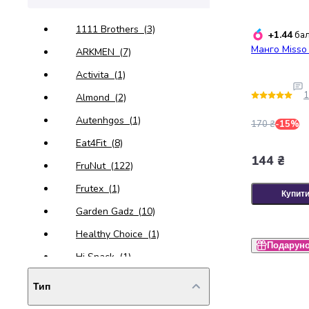
випічки
Борошно
1111 Brothers
(3)
+1.44
бал
Приправа
Манго Misso
ARKMEN
(7)
перець
Кухонна
Activita
(1)
сіль
1
Almond
(2)
Оцет
Продукти
Autenhgos
(1)
170 ₴
-15%
для
Eat4Fit
(8)
суші
і
144 ₴
FruNut
(122)
ролів
Frutex
(1)
Желе
Купит
та
Garden Gadz
(10)
суміші
Healthy Choice
(1)
для
Подарун
десертів
Hi Snack
(1)
Крупи
King Natoods
(1)
Рис
Тип
Гречана
King nafoods
(4)