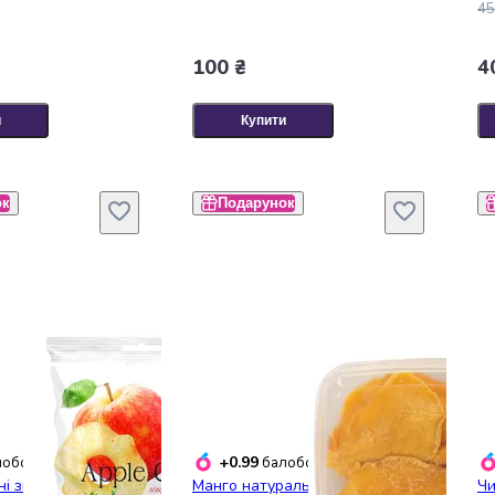
45
100 ₴
4
и
Купити
ок
Подарунок
+0.99
обонусів
балобонусів
і зі смаком
Манго натуральне сушене 150
Чи