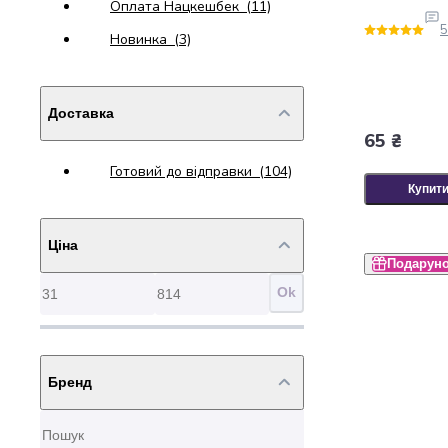
Оплата Нацкешбек
(11)
набори
5
Новинка
(3)
алкоголю
Продукти
і
напої
Доставка
Бакалія
65 ₴
Олія
Готовий до відправки
(104)
Макаронні
Купит
вироби
Сухі
сніданки
Ціна
Їжа
Подарун
швидкого
Ok
приготування
Спеції
та
приправи
Бренд
Цукор
Все
для