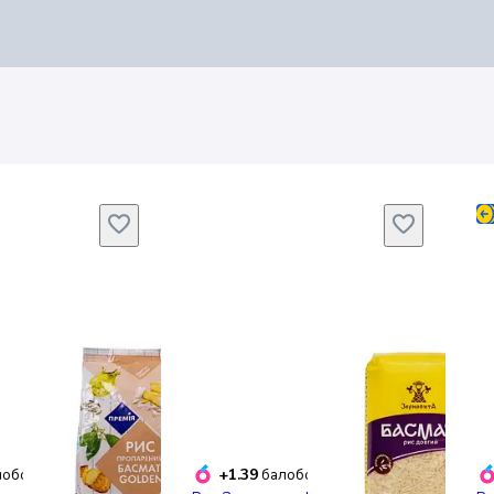
+1.39
обонусів
балобонусів