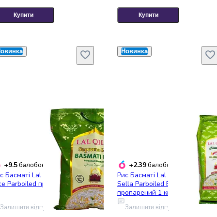
Купити
Купити
овинка
Новинка
+9.5
+2.39
балобонусів
балобонусів
с Басматі Lal Qilla Basmati
Рис Басматі Lal Qilla Supreme
ce Parboiled пропарений 5 кг
Sella Parboiled Basmati Rice
пропарений 1 кг
Залишити відгук
Залишити відгук