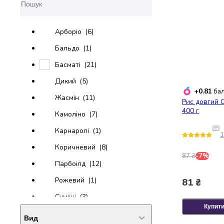
крупа
Вівсяна
крупа
Арборіо
(6)
Бобові
Кускус
Бальдо
(1)
Булгур
Басматі
(21)
Пшенична
крупа
Дикий
(5)
Манна
+0.81
бал
Жасмін
(11)
крупа
Рис довгий С
400 г
Кіноа
Камоліно
(7)
Кукурудзяна
Карнаролі
(1)
крупа
1
Ячна
Коричневий
(8)
крупа
87 ₴
-7%
Парбоілд
(12)
Перлова
крупа
Рожевий
(1)
81 ₴
Пшоно
Суміші
(3)
Консервовані
Купит
продукти
Червоний
(10)
Вид
Рибні