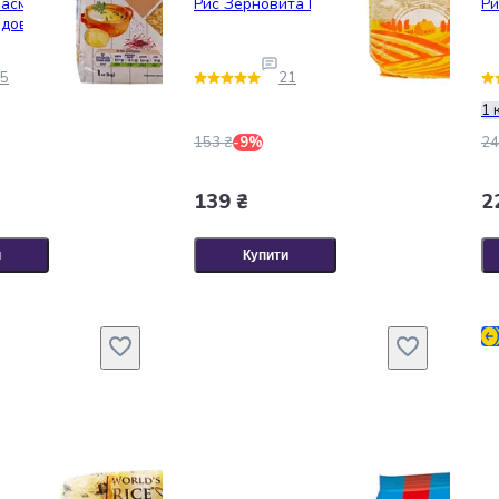
Басматі Golden
Рис Зерновита Басматі, 1 кг
Ри
довгозернистий 1
5
21
1 
153 ₴
-9%
24
139 ₴
2
и
Купити