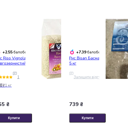
+2.55
+7.39
балобонусів
балобонусів
с Riso Vignola басматі
Рис Bisan Басматі Creamy Sella
вгозернистий, 500 г
5 кг
1
Залишити відгук
0 г
1 кг
55 ₴
739 ₴
Купити
Купити