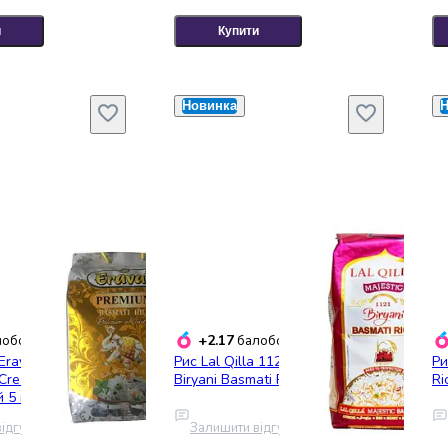
и
Купити
Новинка
Н
+2.17
обонусів
балобонусів
Eravat Premium
Рис Lal Qilla 1121 Majestic
Ри
 Cream Sella
Biryani Basmati Rice XXXL 1 кг
Ri
 5 кг
ідгук
Залишити відгук