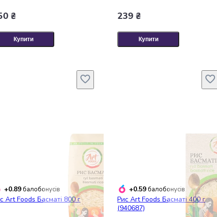
50 ₴
239 ₴
Купити
Купити
+0.89
+0.59
балобонусів
балобонусів
с Art Foods Басматі 800 г
Рис Art Foods Басматі 400 г
(940687)