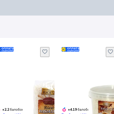
+2.2
+4.19
балобонусів
балобонусів