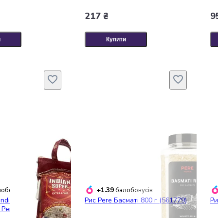
217 ₴
9
и
Купити
+1.39
обонусів
балобонусів
Indian Super Extra
Рис Pere Басматі 800 г (561779)
Ри
 Perboiled Rice 2 кг