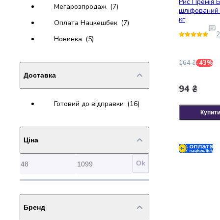
Рис Премія 
Мегарозпродаж
(7)
набори
шліфований 
кг
алкоголю
Оплата Нацкешбек
(7)
Продукти
2
Новинка
(5)
і
напої
Бакалія
164 ₴
-43%
Олія
Доставка
Макаронні
94 ₴
вироби
Готовий до відправки
(16)
Сухі
Купит
сніданки
Їжа
швидкого
Ціна
приготування
Спеції
Ok
та
приправи
Цукор
Все
Бренд
для