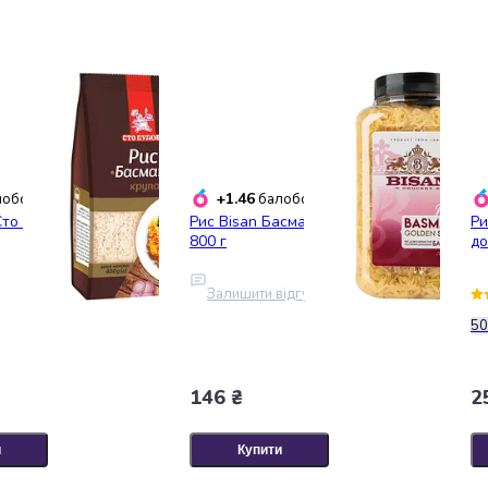
+1.46
обонусів
балобонусів
то пудів Басматі
Рис Bisan Басматі Golden Sella
Ри
800 г
до
Залишити відгук
50
146 ₴
2
и
Купити