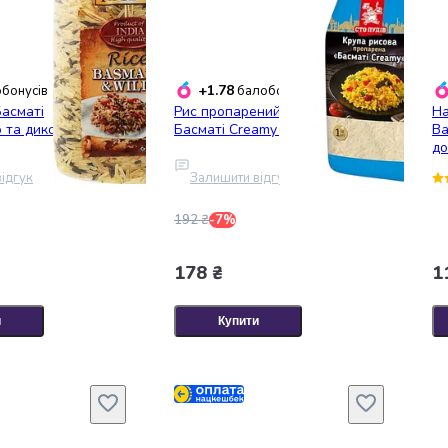
+1.78
бонусів
балобонусів
Басматі
Рис пропарений Сто пудів
На
 та дикого World's
Басматі Creamy 1 кг
Ba
до
(4
ідгук
Залишити відгук
192 ₴
-7%
178 ₴
1
и
Купити