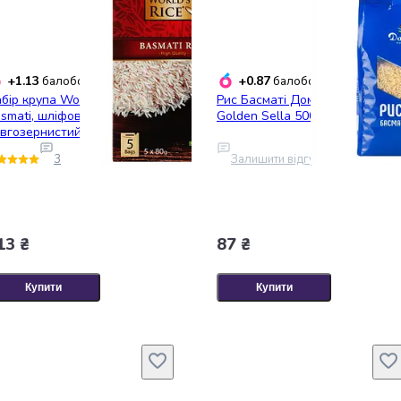
+1.13
+0.87
балобонусів
балобонусів
бір крупа World's Rice
Рис Басматі Домашні продукти
smati, шліфований,
Golden Sella 500 г
вгозернистий, 80 г, 5 шт.
76239)
3
Залишити відгук
13 ₴
87 ₴
Купити
Купити