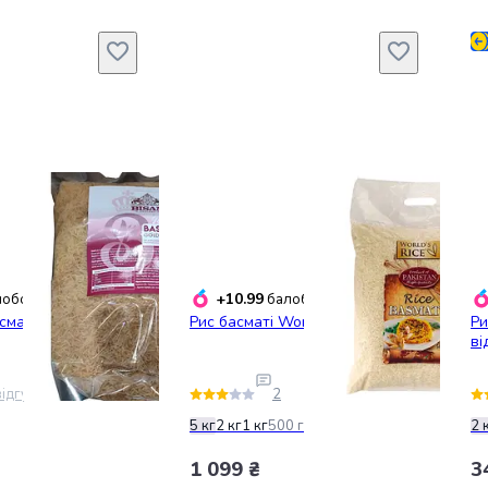
+10.99
обонусів
балобонусів
сматі Golden Sella
Рис басматі World's Rice 5 кг
Ри
ві
ідгук
2
5 кг
2 кг
1 кг
500 г
2 
1 099 ₴
3