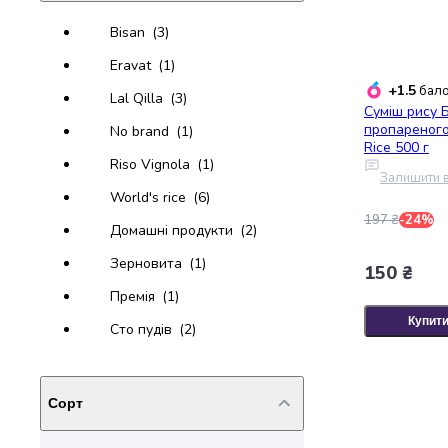
випічки
Борошно
Bisan
(3)
Приправа
Eravat
(1)
перець
+1.5
бало
Кухонна
Lal Qilla
(3)
Суміш рису 
сіль
пропареного
No brand
(1)
Оцет
Rice 500 г
Продукти
Riso Vignola
(1)
Залишити в
для
World's rice
(6)
суші
197 ₴
-24%
і
Домашні продукти
(2)
ролів
Зерновита
(1)
150 ₴
Желе
та
Премія
(1)
суміші
Купит
Сто пудів
(2)
для
десертів
Крупи
Сорт
Рис
Гречана