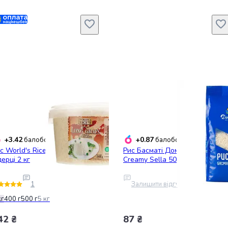
+3.42
+0.87
балобонусів
балобонусів
с World's Rice Long grain у
Рис Басматі Домашні продукти
дерці 2 кг
Creamy Sella 500 г
1
Залишити відгук
кг
400 г
500 г
5 кг
42 ₴
87 ₴