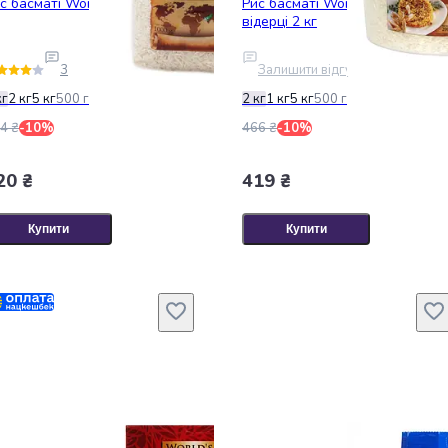
с басматі World's Rice 1 кг
Рис басматі World's Rice у
відерці 2 кг
3
Залишити відгук
кг
2 кг
5 кг
500 г
2 кг
1 кг
5 кг
500 г
4 ₴
-10%
466 ₴
-10%
20 ₴
419 ₴
Купити
Купити