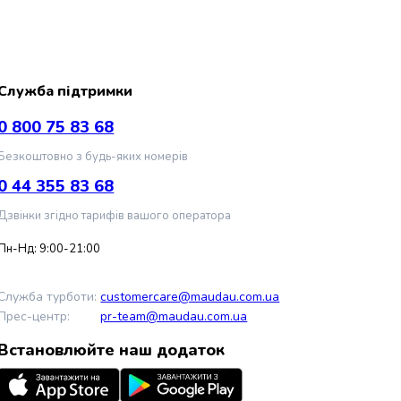
Служба підтримки
0 800 75 83 68
Безкоштовно з будь-яких номерів
0 44 355 83 68
Дзвінки згідно тарифів вашого оператора
Пн-Нд: 9:00-21:00
Служба турботи:
customercare@maudau.com.ua
Прес-центр:
pr-team@maudau.com.ua
Встановлюйте наш додаток