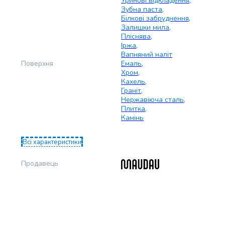
Уринові відкладення
,
Зубна паста
,
Білкові забруднення
,
Залишки мила
,
Пліснява
,
Іржа
,
Вапняний наліт
Поверхня
Емаль
,
Хром
,
Кахель
,
Граніт
,
Нержавіюча сталь
,
Плитка
,
Камінь
Всі характеристики
Продавець