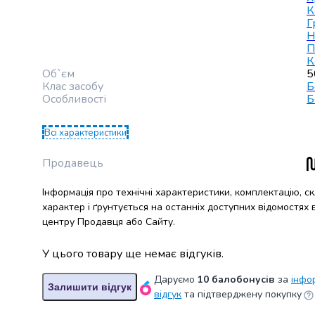
крупа
К
Вівсяна
Г
крупа
Н
Бобові
П
К
Кускус
Об`єм
5
Булгур
Клас засобу
Б
Пшенична
Особливості
Б
крупа
Манна
Всі характеристики
крупа
Кіноа
Продавець
Кукурудзяна
крупа
Інформація про технічні характеристики, комплектацію, с
Ячна
характер і ґрунтується на останніх доступних відомостях
крупа
центру Продавця або Сайту.
Перлова
крупа
У цього товару ще немає відгуків.
Пшоно
Консервовані
Даруємо
10 балобонусів
за
інфо
Залишити відгук
відгук
та підтверджену покупку
продукти
Рибні