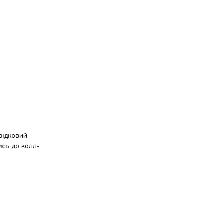
відковий
ись до колл-