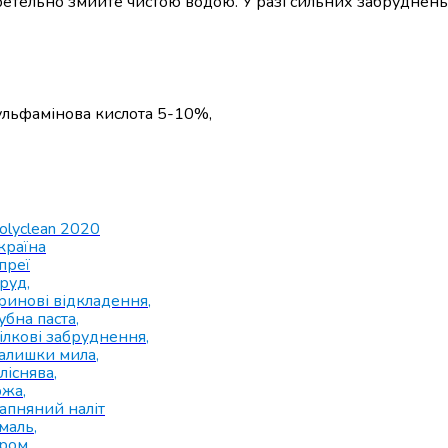
 ретельно змийте чистою водою. У разі сильних забруднен
ульфамінова кислота 5-10%,
olyclean 2020
країна
преї
руд
,
ринові відкладення
,
убна паста
,
ілкові забруднення
,
алишки мила
,
ліснява
,
ржа
,
апняний наліт
маль
,
ром
,