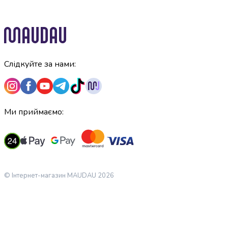
консерви
Овочева
консервація
М'ясні
консерви
Слідкуйте за нами:
Фруктова
консервація
Оливки
та
маслини
Ми приймаємо:
Паштети
Джеми
Консервовані
гриби
Мед
© Інтернет-магазин MAUDAU 2026
Варення
Соуси
і
маринади
Соуси