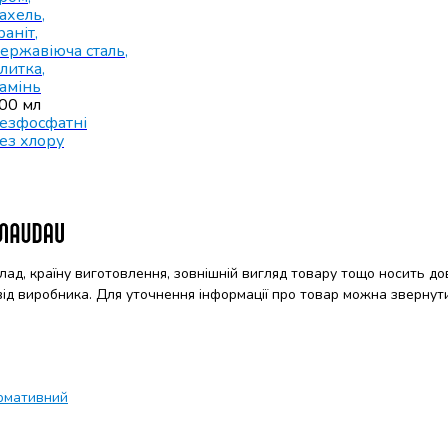
ахель
,
раніт
,
ержавіюча сталь
,
литка
,
амінь
00 мл
езфосфатні
ез хлору
клад, країну виготовлення, зовнішній вигляд товару тощо носить до
 від виробника. Для уточнення інформації про товар можна звернут
рмативний