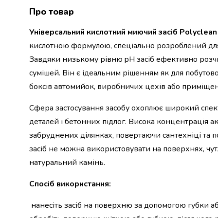
набори
Про товар
алкоголю
Продукти
Універсальний кислотний миючий засіб Polyclean 
і
кислотною формулою, спеціально розроблений для 
напої
Завдяки низькому рівню pH засіб ефективно розчи
Бакалія
сумішей. Він є ідеальним рішенням як для побутов
Олія
Макаронні
боксів автомийок, виробничих цехів або приміщен
вироби
Сухі
Сфера застосування засобу охоплює широкий спект
сніданки
деталей і бетонних підлог. Висока концентрація 
Їжа
забруднених ділянках, повертаючи сантехніці та по
швидкого
приготування
засіб не можна використовувати на поверхнях, чу
Спеції
натуральний камінь.
та
приправи
Спосіб використання:
Цукор
Все
нанесіть засіб на поверхню за допомогою губки аб
для