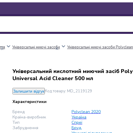
ття
Універсальні миючі засоби
Універсальні миючі засоби Polyclea
Універсальний кислотний миючий засіб Poly
Universal Acid Cleaner 500 мл
Код товару
:
MD_2119129
Залишити відгук
Характеристики
Бренд
Polyclean 2020
Країна-виробник
Україна
Тип
Спреї
Забруднення
Бруд
,