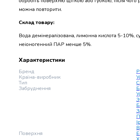
обробіть поверхню щіткою або губкою, після чого
випічки
можна повторити.
Борошно
Приправа
Склад товару
:
перець
Кухонна
Вода демінералізована, лимонна кислота 5-10%, с
сіль
неіоногенний ПАР менше 5%.
Оцет
Продукти
для
Характеристики
суші
Бренд
P
і
Країна-виробник
У
ролів
Тип
С
Желе
Забруднення
Б
та
У
суміші
З
Б
для
З
десертів
П
Крупи
І
Рис
В
Поверхня
Е
Гречана
Х