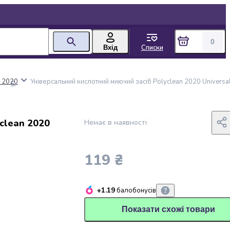
0
Списки
Вхід
n 2020
Універсальний кислотний миючий засіб Polyclean 2020 Universal
clean 2020
Немає в наявності
119 ₴
+1.19
балобонусів
Показати схожі товари