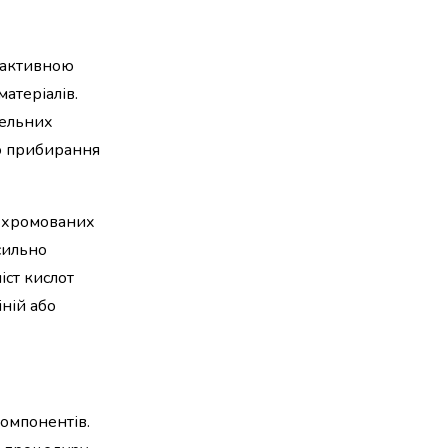
 активною
атеріалів.
вельних
го прибирання
о хромованих
сильно
іст кислот
ній або
компонентів.