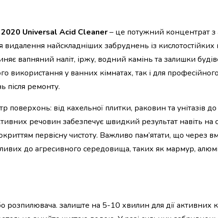
2020 Universal Acid Cleaner
– це потужний концентрат з
видалення найскладніших забруднень із кислотостійких м
няє вапняний наліт, іржу, водний камінь та залишки буді
ого використання у ванних кімнатах, так і для професійно
ь після ремонту.
р поверхонь: від кахельної плитки, раковин та унітазів д
активних речовин забезпечує швидкий результат навіть на 
криттям первісну чистоту. Важливо пам’ятати, що через вм
тливих до агресивного середовища, таких як мармур, алюмі
о розпилювача. залиште на 5-10 хвилин для дії активних 