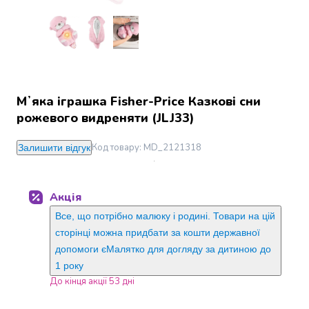
Джин
Ром
Текіла
і
мескаль
Лікери
і
Мʼяка іграшка Fisher-Price Казкові сни
наливки
рожевого видреняти (JLJ33)
Настоянки,
бальзами,
Код товару
:
MD_2121318
Залишити відгук
біттери
Саке
і
Акція
азійський
алкоголь
Все, що потрібно малюку і родині. Товари на цій
Слабоалкогольні
сторінці можна придбати за кошти державної
напої
допомоги єМалятко для догляду за дитиною до
Сидри
1 року
та
До кінця акції 53 дні
меди
Подарункові