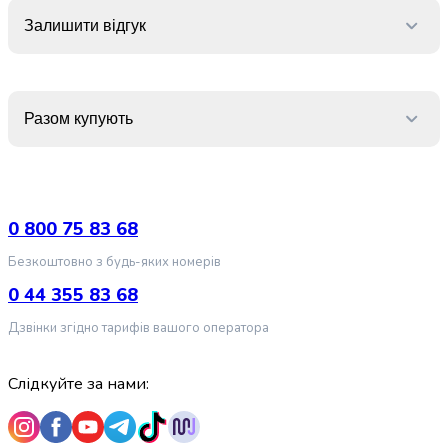
випічки
Залишити відгук
Борошно
Приправа
перець
Кухонна
сіль
Разом купують
Оцет
Продукти
для
суші
0 800 75 83 68
і
ролів
Безкоштовно з будь-яких номерів
Желе
0 44 355 83 68
та
суміші
Дзвінки згідно тарифів вашого оператора
для
десертів
Слідкуйте за нами:
Крупи
Рис
Гречана