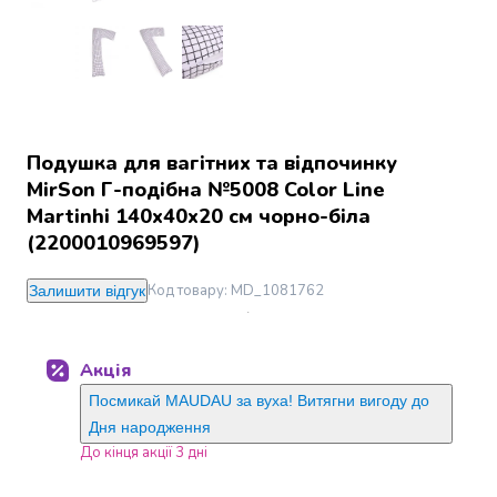
Джин
Ром
Текіла
і
мескаль
Лікери
і
Подушка для вагітних та відпочинку
наливки
MirSon Г-подібна №5008 Color Line
Настоянки,
Martinhi 140х40х20 см чорно-біла
бальзами,
(2200010969597)
біттери
Саке
Код товару
:
MD_1081762
Залишити відгук
і
азійський
алкоголь
Акція
Слабоалкогольні
напої
Посмикай MAUDAU за вуха! Витягни вигоду до
Сидри
Дня народження
та
До кінця акції 3 дні
меди
Подарункові