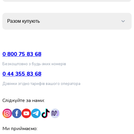
випічки
Борошно
Приправа
Разом купують
перець
Кухонна
сіль
Оцет
Продукти
0 800 75 83 68
для
суші
Безкоштовно з будь-яких номерів
і
0 44 355 83 68
ролів
Желе
Дзвінки згідно тарифів вашого оператора
та
суміші
Слідкуйте за нами:
для
десертів
Крупи
Рис
Гречана
Ми приймаємо: