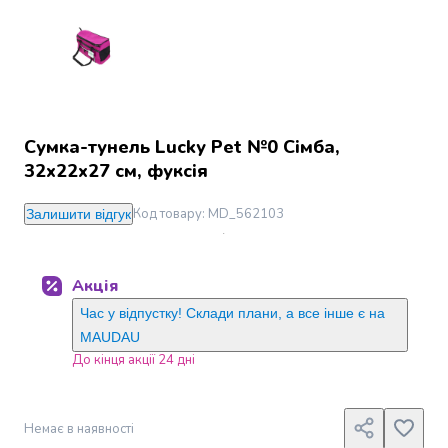
Джин
Ром
Текіла
і
мескаль
Лікери
і
Сумка-тунель Lucky Pet №0 Сімба,
наливки
32х22х27 см, фуксія
Настоянки,
бальзами,
Код товару
:
MD_562103
Залишити відгук
біттери
Саке
і
Акція
азійський
алкоголь
Час у відпустку! Склади плани, а все інше є на
Слабоалкогольні
MAUDAU
напої
До кінця акції 24 дні
Сидри
та
меди
Немає в наявності
Подарункові