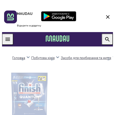
Пакунок
Київ
MAUDAU
школяра
Дніпро
Оплата
Одеса
нацкешбек
Львів
Відкрити в додатку
Алкоголь
Харків
Вино
Вермути
Пиво
Ігристі
Головна
Побутова хімія
Засоби для прибирання та миття
вина
і
шампанське
Міцний
алкоголь
Віскі
Бренді
і
коньяк
Горілка