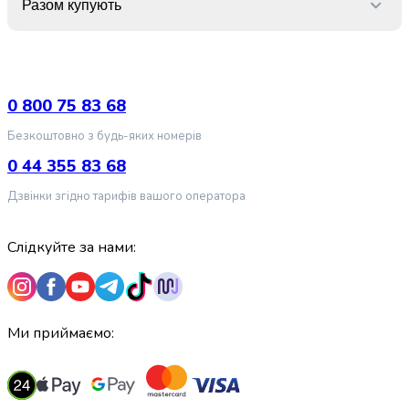
Разом купують
випічки
Борошно
Приправа
перець
Кухонна
0 800 75 83 68
сіль
Оцет
Безкоштовно з будь-яких номерів
Продукти
0 44 355 83 68
для
суші
Дзвінки згідно тарифів вашого оператора
і
ролів
Слідкуйте за нами:
Желе
та
суміші
для
десертів
Ми приймаємо:
Крупи
Рис
Гречана