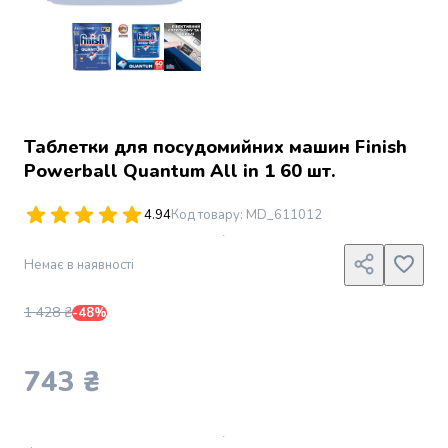
Джин
Ром
Текіла
і
мескаль
Лікери
і
Таблетки для посудомийних машин Finish
наливки
Powerball Quantum All in 1 60 шт.
Настоянки,
бальзами,
4.94
Код товару
:
MD_611012
біттери
Саке
Немає в наявності
і
азійський
алкоголь
1 428 ₴
-48%
Слабоалкогольні
напої
743 ₴
Сидри
та
меди
Подарункові