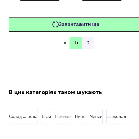
для
котів
Медальйони-
адресники
Завантажити ще
для
котів
Інструменти
1
2
та
аксесуари
для
грумінгу
котів
Кігтерізи
для
В цих категоріях також шукають
котів
Ковтунорізи
для
котів
Солодка вода
Віскі
Печиво
Пиво
Чипси
Шоколад
Бат
Фурмінатори
для
котів