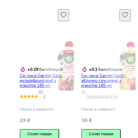
котів
Одяг
для
кішок
Переноски
для
котів
Амуніція
для
кішок
+0.29
+0.3
балобонусів
балобонусів
Повідці
Сік-смузі Garden Gadz
Сік-смузі Garden Gadz
для
мультифруктовий з
яблучно-грушевий з
котів
м'якоттю 185 мл
м'якоттю 185 мл
Шлеї
2
Залишити відгук
для
котів
Немає в наявності
Немає в наявності
Рулетки
для
29 ₴
30 ₴
котів
Нашийники
Схожі товари
Схожі товари