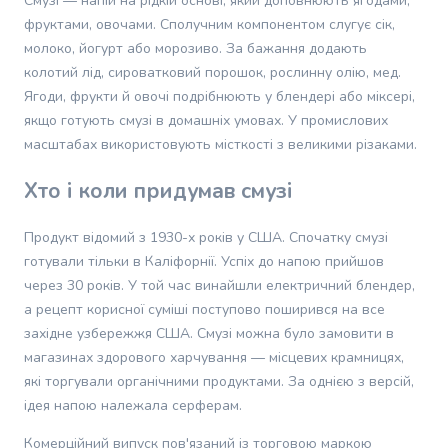
Смузі — напій на рідкій основі, який доповнюють ягодами,
грумінгу
фруктами, овочами. Сполучним компонентом слугує сік,
кішок
молоко, йогурт або морозиво. За бажання додають
Товари
колотий лід, сироватковий порошок, рослинну олію, мед.
для
собак
Ягоди, фрукти й овочі подрібнюють у блендері або міксері,
Годування
якщо готують смузі в домашніх умовах. У промислових
собак
масштабах використовують місткості з великими різаками.
Сухий
корм
Хто і коли придумав смузі
для
собак
Продукт відомий з 1930-х років у США. Спочатку смузі
Вологий
готували тільки в Каліфорнії. Успіх до напою прийшов
корм
через 30 років. У той час винайшли електричний блендер,
для
а рецепт корисної суміші поступово поширився на все
собак
західне узбережжя США. Смузі можна було замовити в
Лікувальний
магазинах здорового харчування — місцевих крамницях,
корм
для
які торгували органічними продуктами. За однією з версій,
собак
ідея напою належала серферам.
Замінники
Комерційний випуск пов'язаний із торговою маркою